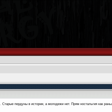
. Старые пердуны в истории, а молодежи нет. Прям ностальгия как рань