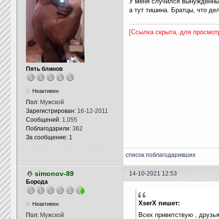
У меня случился вынужденный
а тут тишина. Братцы, что де
[Ссылка скрыта, для просмот
Пять блинов
Неактивен
Пол:
Мужской
Зарегистрирован:
16-12-2011
Сообщений:
1,055
Поблагодарили:
362
За сообщение: 1
список поблагодаривших
simonov-89
14-10-2021 12:53
Борода
XserX пишет:
Неактивен
Всех приветствую , друзья
Пол:
Мужской