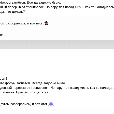
 форум загнётся. Всегда задорно было.
ный перерыв от тренировок. Но пару лет назад жизнь как-то наладилась
цы, что делать?
гом разосрались, и вот итог
er.
зья !
что форум загнётся. Всегда задорно было.
енный перерыв от тренировок. Но пару лет назад жизнь как-то наладил
т тишина. Братцы, что делать?
другом разосрались, и вот итог