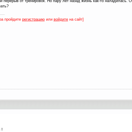
 перерыв от тренировок. Но пару лет назад жизнь как-то наладилась. О
лать?
ра пройдите
регистрацию
или
войдите
на сайт]
 !