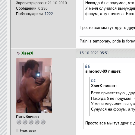
Никогда б не подумал, что
Зарегистрирован:
21-10-2010
У меня случился вынужден
Сообщений:
6,236
форум, а тут тишина. Брат
Поблагодарили:
1222
Просто все мы тут друг с дру
Pain is temporary, pride is forev
XserX
15-10-2021 05:51
simonov-89 пишет:
XserX пишет:
Всех приветствую , дру
Никогда б не подумал, 
У меня случился вынужд
Сунулся на форум, а ту
Пять блинов
Просто все мы тут друг с 
Неактивен