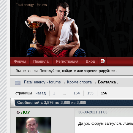
Fatal energy - forums
Форум
Правила
Регистрация
Вход
Вы не вошли.
Пожалуйста, войдите или зарегистрируйтесь.
Fatal energy - forums
→
Кроме спорта
→
Болталка .
страницы
назад
1
…
154
155
156
Сообщений с 3,876 по 3,888 из 3,888
ЛОУ
30-08-2021 11:03
Да уж, форум загнулся. Жаль