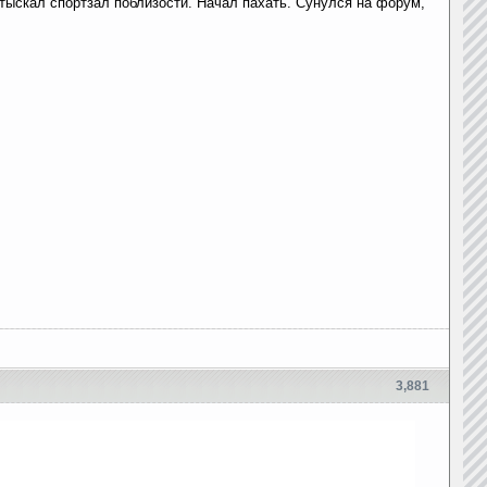
тыскал спортзал поблизости. Начал пахать. Сунулся на форум,
3,881