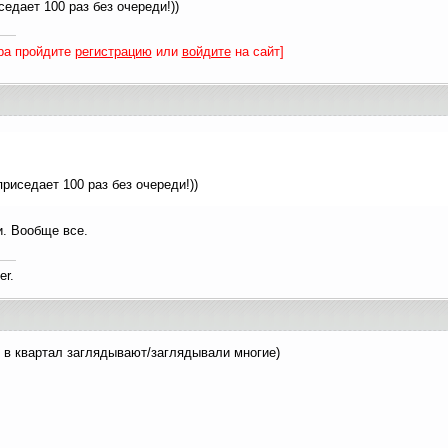
седает 100 раз без очереди!))
ра пройдите
регистрацию
или
войдите
на сайт]
приседает 100 раз без очереди!))
и. Вообще все.
er.
 в квартал заглядывают/заглядывали многие)