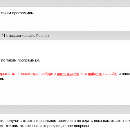
 таким программам.
7:41 отредактировано Polarto)
 по таким программам.
крыта, для просмотра пройдите
регистрацию
или
войдите
на сайт]
и впол
сом.
те получать ответы в реальном времени а не ждать пока вам ответят в к
 тут же вам ответит на интересующие вас вопросы