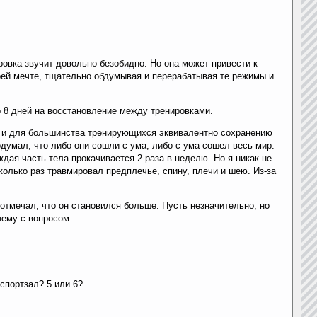
овка звучит довольно безобидно. Но она может привести к
оей мечте, тщательно обдумывая и перерабатывая те режимы и
о 8 дней на восстановление между тренировками.
но, и для большинства тренирующихся эквивалентно сохранению
думал, что либо они сошли с ума, либо с ума сошел весь мир.
дая часть тела прокачивается 2 раза в неделю. Но я никак не
колько раз травмировал предплечье, спину, плечи и шею. Из-за
 отмечал, что он становился больше. Пусть незначительно, но
нему с вопросом:
спортзал? 5 или 6?