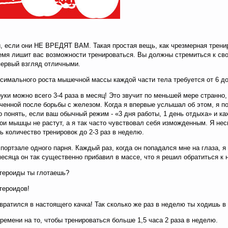
 если они НЕ ВРЕДЯТ ВАМ. Такая простая вещь, как чрезмерная тренир
ремя лишит вас возможности тренироваться. Вы должны стремиться к св
первый взгляд отличными.
ксимального роста мышечной массы каждой части тела требуется от 6 д
 руки можно всего 3-4 раза в месяц! Это звучит по меньшей мере стран
енной после борьбы с железом. Когда я впервые услышал об этом, я по
 понять, если ваш обычный режим - «3 дня работы, 1 день отдыха» и каж
ои мышцы не растут, а я так часто чувствовал себя изможденным. Я нес
 количество тренировок до 2-3 раз в неделю.
портзале одного парня. Каждый раз, когда он попадался мне на глаза, я
есяца он так существенно прибавил в массе, что я решил обратиться к 
стероиды ты глотаешь?
тероидов!
вратился в настоящего качка! Так сколько же раз в неделю ты ходишь в 
ремени на то, чтобы тренироваться больше 1,5 часа 2 раза в неделю.