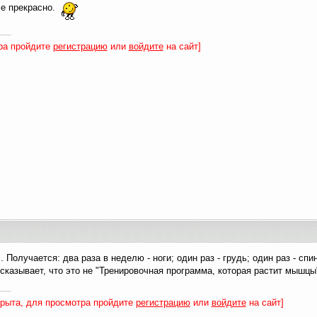
се прекрасно.
ра пройдите
регистрацию
или
войдите
на сайт]
 Получается: два раза в неделю - ноги; один раз - грудь; один раз - спина
дсказывает, что это не "Тренировочная программа, которая растит мышцы"
крыта, для просмотра пройдите
регистрацию
или
войдите
на сайт]