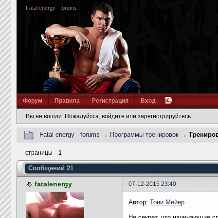
Fatal energy - forums
Форум
Правила
Регистрация
Вход
Вы не вошли.
Пожалуйста, войдите или зарегистрируйтесь.
Fatal energy - forums
→
Программы тренировок
→
Трениро
страницы
1
Сообщений 21
fatalenergy
07-12-2015 23:40
Автор:
Тони Мейер
Не секрет, что начинающие с