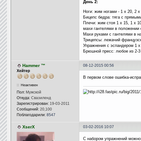
День 2:
Ноги: жим ногами - 1 x 20, 2 x
Бицепс бедра: тяга с прямыми 
Плечи: жим стоя 1 x 15, 1 x 10
махи гантелями в положении с
Махи руками с гантелями в н
Трицепсы: лежачий французски
Упражнения с эспандером 1 x 2
Брюшной пресс: любое из 2-3
Hammer ™
08-12-2015 00:56
Хейтер
В первом слове ошибка-испра
Неактивен
Пол:
Мужской
Откуда:
Свазиленд
Зарегистрирован:
19-03-2011
Сообщений:
20,100
Поблагодарили:
8547
XserX
03-02-2016 10:07
С набором упражнений можно 