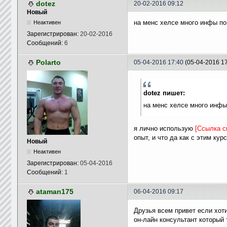
dotez
20-02-2016 09:12
Новый
на менс хелсе много инфы по
Неактивен
Зарегистрирован:
20-02-2016
Сообщений:
6
Polarto
05-04-2016 17:40
(05-04-2016 1
dotez пишет:
на менс хелсе много инфы
я лично использую
[Ссылка с
опыт, и что да как с этим кур
Новый
Неактивен
Зарегистрирован:
05-04-2016
Сообщений:
1
ataman175
06-04-2016 09:17
Друзья всем привет если хоти
он-лайн консультант который