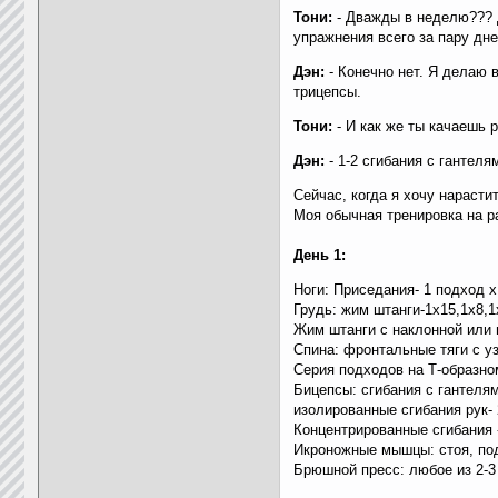
Тони:
- Дважды в неделю??? Д
упражнения всего за пару дн
Дэн:
- Конечно нет. Я делаю в
трицепсы.
Тони:
- И как же ты качаешь 
Дэн:
- 1-2 сгибания с гантеля
Сейчас, когда я хочу нарасти
Моя обычная тренировка на 
День 1:
Ноги: Приседания- 1 подход х
Грудь: жим штанги-1х15,1х8,1
Жим штанги с наклонной или п
Спина: фронтальные тяги с узк
Серия подходов на Т-образном 
Бицепсы: сгибания с гантелями
изолированные сгибания рук- 
Концентрированные сгибания -
Икроножные мышцы: стоя, под
Брюшной пресс: любое из 2-3