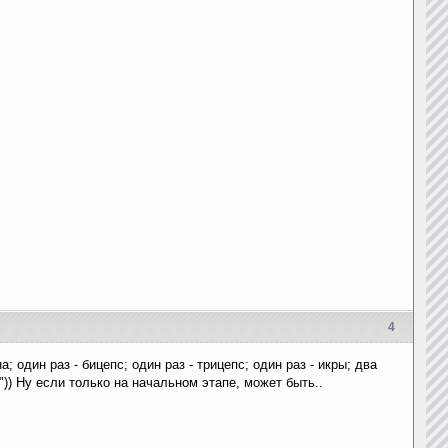
4
; один раз - бицепс; один раз - трицепс; один раз - икры; два
)) Ну если только на начальном этапе, может быть..