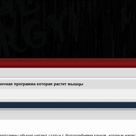
вочная программа которая растит мышцы
портсмены обычно читают статьи с фотографиями качков, которые нарас