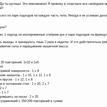
а ты шутишь! Это невозможно! Я провожу в спортзале все свободное вр
ей?
сего по паре подходов на каждую часть тела. Иногда я не успеваю делат
руки?
ми, 1 подход на изолированные сгибания рук и пара подходов на францу
ть мышцы, я тренируюсь лишь 2 раза в неделю. И это действительно раб
развитие силы и наращивание мышечной массы
 20 повторений, 1х10 и 1х6
х6
рямой поверхности - 1 x 8
им захватом - 1 x 15, 1 x 12, 1 x 8
бруске - 1 x 12, 1 x 8
 в положении стоя - 1 x 20, 2 x 7
2 x 7
 1 x 7
нявшись на носки - 2 x 25
 упражнений х 150-200 повторений в сумме