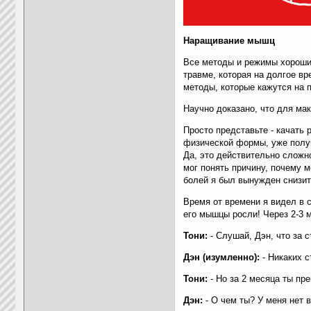
Наращивание мышц
Все методы и режимы хороши,
травме, которая на долгое в
методы, которые кажутся на 
Научно доказано, что для ма
Просто представьте - качать
физической формы, уже получ
Да, это действительно сложно
мог понять причину, почему м
болей я был вынужден снизить
Время от времени я видел в с
его мышцы росли! Через 2-3 м
Тони:
- Слушай, Дэн, что за 
Дэн (изумленно):
- Никаких с
Тони:
- Но за 2 месяца ты пре
Дэн:
- О чем ты? У меня нет в