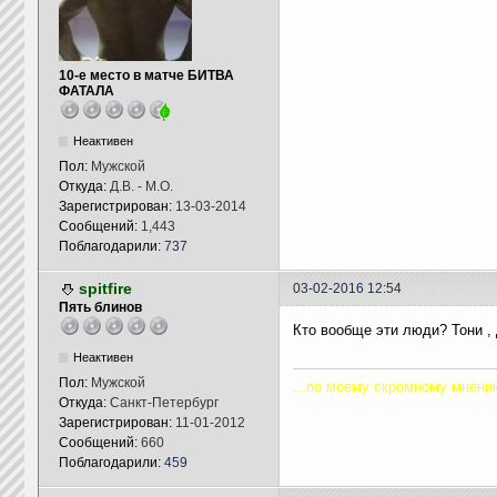
10-е место в матче БИТВА
ФАТАЛА
Неактивен
Пол:
Мужской
Откуда:
Д.В. - М.О.
Зарегистрирован:
13-03-2014
Сообщений:
1,443
Поблагодарили:
737
spitfire
03-02-2016 12:54
Пять блинов
Кто вообще эти люди? Тони ,
Неактивен
Пол:
Мужской
...по моему скромному мнени
Откуда:
Санкт-Петербург
Зарегистрирован:
11-01-2012
Сообщений:
660
Поблагодарили:
459