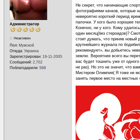
Не секрет, что начинающие спор
фотографиями качков, которые н
невероятно короткий период вре
палочки. У кого было хорошее т
Администратор
Конечно, ни у кого. Кому удалос
один месяц(без стероидов)? Смо
Неактивен
стоит думать, что приняв новый 
крупнейшего журнала по бодибил
Пол:
Мужской
рекомендует», вы добьетесь нев
Откуда:
Украина
землю. Вероятнее всего вы перет
Зарегистрирован:
19-11-2005
вас будет тошнить уже от одного
Сообщений:
2,702
не раз). Но это не значит, что в
Поблагодарили:
568
Мистером Олимпия( Я тоже не мог
занять первое место на местных 