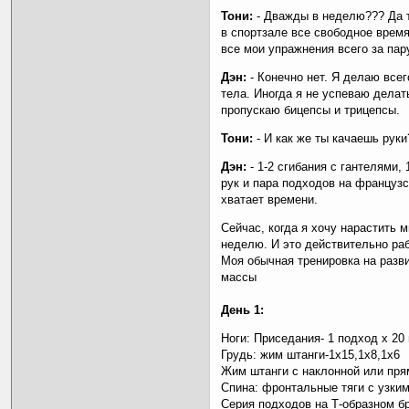
Тони:
- Дважды в неделю??? Да 
в спортзале все свободное время
все мои упражнения всего за пар
Дэн:
- Конечно нет. Я делаю всег
тела. Иногда я не успеваю делать
пропускаю бицепсы и трицепсы.
Тони:
- И как же ты качаешь руки
Дэн:
- 1-2 сгибания с гантелями,
рук и пара подходов на французс
хватает времени.
Сейчас, когда я хочу нарастить 
неделю. И это действительно раб
Моя обычная тренировка на раз
массы
День 1:
Ноги: Приседания- 1 подход х 20 
Грудь: жим штанги-1х15,1х8,1х6
Жим штанги с наклонной или прям
Спина: фронтальные тяги с узким з
Серия подходов на Т-образном бру