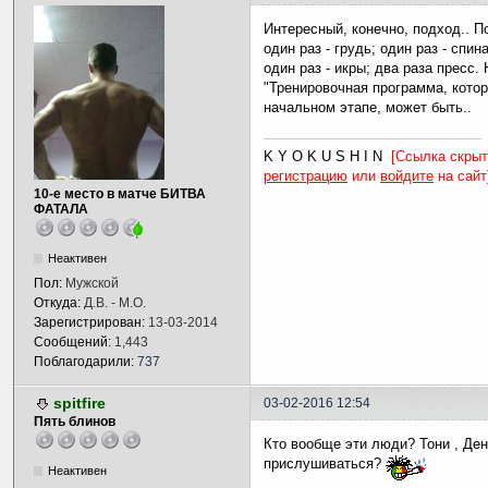
Интересный, конечно, подход.. По
один раз - грудь; один раз - спина
один раз - икры; два раза пресс. 
"Тренировочная программа, котор
начальном этапе, может быть..
K Y O K U S H I N
[Ссылка скрыт
регистрацию
или
войдите
на сайт
10-е место в матче БИТВА
ФАТАЛА
Неактивен
Пол:
Мужской
Откуда:
Д.В. - М.О.
Зарегистрирован:
13-03-2014
Сообщений:
1,443
Поблагодарили:
737
spitfire
03-02-2016 12:54
Пять блинов
Кто вообще эти люди? Тони , Ден
прислушиваться?
Неактивен