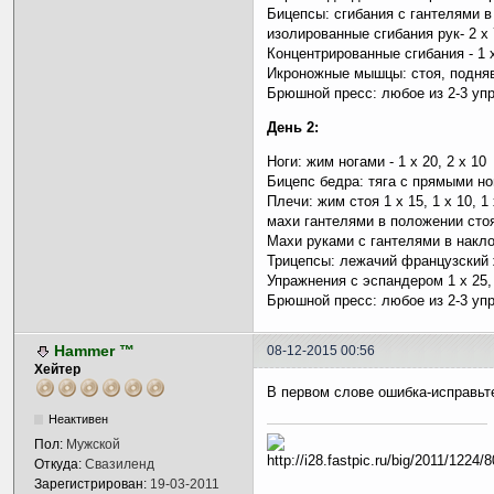
Бицепсы: сгибания с гантелями в 
изолированные сгибания рук- 2 x 
Концентрированные сгибания - 1 
Икроножные мышцы: стоя, поднявш
Брюшной пресс: любое из 2-3 уп
День 2:
Ноги: жим ногами - 1 x 20, 2 x 10
Бицепс бедра: тяга с прямыми ног
Плечи: жим стоя 1 x 15, 1 x 10, 1 
махи гантелями в положении стоя
Махи руками с гантелями в накло
Трицепсы: лежачий французский ж
Упражнения с эспандером 1 x 25, 
Брюшной пресс: любое из 2-3 упр
Hammer ™
08-12-2015 00:56
Хейтер
В первом слове ошибка-исправьт
Неактивен
Пол:
Мужской
Откуда:
Свазиленд
Зарегистрирован:
19-03-2011