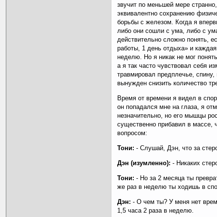
звучит по меньшей мере странно
эквивалентно сохранению физич
борьбы с железом. Когда я вперв
либо они сошли с ума, либо с ум
действительно сложно понять, е
работы, 1 день отдыха» и каждая
неделю. Но я никак не мог понят
а я так часто чувствовал себя и
травмировал предплечье, спину, 
вынужден снизить количество тре
Время от времени я видел в спор
он попадался мне на глаза, я от
незначительно, но его мышцы рос
существенно прибавил в массе, ч
вопросом:
Тони:
- Слушай, Дэн, что за сте
Дэн (изумленно):
- Никаких стер
Тони:
- Но за 2 месяца ты превра
же раз в неделю ты ходишь в спо
Дэн:
- О чем ты? У меня нет вре
1,5 часа 2 раза в неделю.