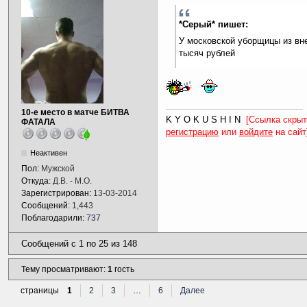
*Серый* пишет:
У московской уборщицы из вне
тысяч рублей
10-е место в матче БИТВА
K Y O K U S H I N
[Ссылка скрыт
ФАТАЛА
регистрацию
или
войдите
на сайт
Неактивен
Пол:
Мужской
Откуда:
Д.В. - М.О.
Зарегистрирован:
13-03-2014
Сообщений:
1,443
Поблагодарили:
737
Сообщений с 1 по 25 из 148
Тему просматривают:
1
гость
страницы
1
2
3
…
6
Далее