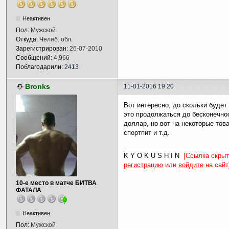
Неактивен
Пол:
Мужской
Откуда:
Челяб. обл.
Зарегистрирован:
26-07-2010
Сообщений:
4,966
Поблагодарили:
2413
Bronks
11-01-2016 19:20
Вот интересно, до скольки будет
это продолжаться до бесконечнос
доллар, но вот на некоторые това
спортпит и т.д.
K Y O K U S H I N
[Ссылка скрыт
регистрацию
или
войдите
на сайт
10-е место в матче БИТВА
ФАТАЛА
Неактивен
Пол:
Мужской