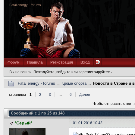
Fatal energy - forums
Форум
Правила
Регистрация
Вход
Вы не вошли.
Пожалуйста, войдите или зарегистрируйтесь.
Fatal energy - forums
→
Кроме спорта
→
Новости в Стране и в
страницы
1
2
3
…
6
Далее
Чтобы отправить ответ,
Сообщений с 1 по 25 из 148
*Серый*
01-01-2016 10:43