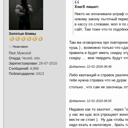
XserX пишет:
Никто не оплачивали штраф со
новому закону льготный перио
в кассу со словами, мол я по
сайт, Там тоже что-то подобн
Золотые блины
Там же оговорочка про повторно
Неактивен
чушь ) , возможно только что с
правила и будет иметь скидку эт
Пол:
Мужской
скидку .... мне твердить будут чт
Откуда:
Челяб. обл.
Зарегистрирован:
26-07-2010
Добавлено: 12-01-2016 06:49
Сообщений:
4,966
Поблагодарили:
2413
Либо квитанций и справок различн
тебе нужна справка что не дурак 
столько , что сам не захочешь эт
Добавлено: 12-01-2016 06:55
Недавно как то захотел , через "
у нас же щас все упрощают жизнь
месте не стоит ). Ну дак чтобы п
надо ехать в налоговую , брать т