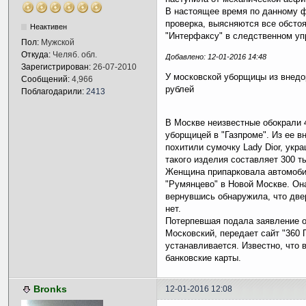
В настоящее время по данному 
проверка, выясняются все обсто
Неактивен
"Интерфаксу" в следственном уп
Пол:
Мужской
Откуда:
Челяб. обл.
Добавлено: 12-01-2016 14:48
Зарегистрирован:
26-07-2010
У московской уборщицы из внедор
Сообщений:
4,966
рублей
Поблагодарили:
2413
В Москве неизвестные обокрали
уборщицей в "Газпроме". Из ее вн
похитили сумочку Lady Dior, укр
такого изделия составляет 300 т
Женщина припарковала автомобил
"Румянцево" в Новой Москве. Она
вернувшись обнаружила, что две
нет.
Потерпевшая подала заявление о
Московский, передает сайт "360
устанавливается. Известно, что
банковские карты.
Bronks
12-01-2016 12:08