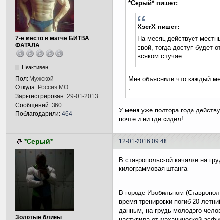
*Серый* пишет:
XserX пишет:
7-е место в матче БИТВА
На месяц действует местны
ФАТАЛА
свой, тогда доступ будет о
всяком случае.
Неактивен
Мне объяснили что каждый ме
Пол:
Мужской
.
Откуда:
Россия МО
Зарегистрирован:
29-01-2013
Сообщений:
360
У меня уже полтора года действ
Поблагодарили:
464
почте и ни где сидел!
*Серый*
12-01-2016 09:48
В ставропольской качалке на гру
килограммовая штанга
В городе Изобильном (Ставрополь
время тренировки погиб 20-летн
данным, на грудь молодого челов
Золотые блины
наступила от механической асфи