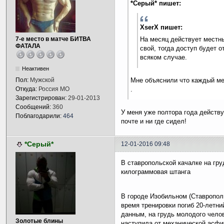
*Серый* пишет:
XserX пишет:
7-е место в матче БИТВА
На месяц действует местны
ФАТАЛА
свой, тогда доступ будет о
всяком случае.
Неактивен
Мне объяснили что каждый ме
Пол:
Мужской
.
Откуда:
Россия МО
Зарегистрирован:
29-01-2013
Сообщений:
360
У меня уже полтора года действ
Поблагодарили:
464
почте и ни где сидел!
*Серый*
12-01-2016 09:48
В ставропольской качалке на гру
килограммовая штанга
В городе Изобильном (Ставрополь
время тренировки погиб 20-летн
данным, на грудь молодого челов
Золотые блины
наступила от механической асфи