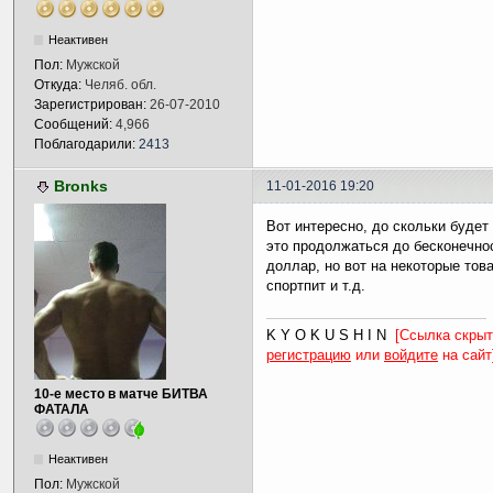
Неактивен
Пол:
Мужской
Откуда:
Челяб. обл.
Зарегистрирован:
26-07-2010
Сообщений:
4,966
Поблагодарили:
2413
Bronks
11-01-2016 19:20
Вот интересно, до скольки будет
это продолжаться до бесконечнос
доллар, но вот на некоторые това
спортпит и т.д.
K Y O K U S H I N
[Ссылка скрыт
регистрацию
или
войдите
на сайт
10-е место в матче БИТВА
ФАТАЛА
Неактивен
Пол:
Мужской