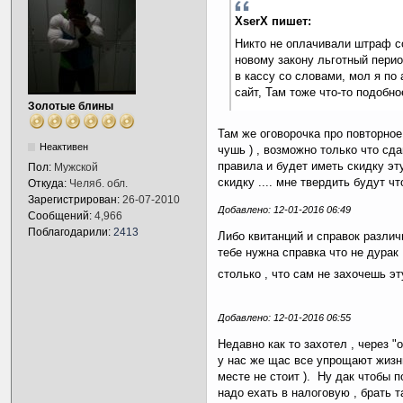
XserX пишет:
Никто не оплачивали штраф со
новому закону льготный перио
в кассу со словами, мол я по
сайт, Там тоже что-то подобн
Золотые блины
Там же оговорочка про повторно
Неактивен
чушь ) , возможно только что с
правила и будет иметь скидку эт
Пол:
Мужской
скидку .... мне твердить будут чт
Откуда:
Челяб. обл.
Зарегистрирован:
26-07-2010
Добавлено: 12-01-2016 06:49
Сообщений:
4,966
Поблагодарили:
2413
Либо квитанций и справок различн
тебе нужна справка что не дурак 
столько , что сам не захочешь эт
Добавлено: 12-01-2016 06:55
Недавно как то захотел , через "
у нас же щас все упрощают жизнь
месте не стоит ). Ну дак чтобы п
надо ехать в налоговую , брать т