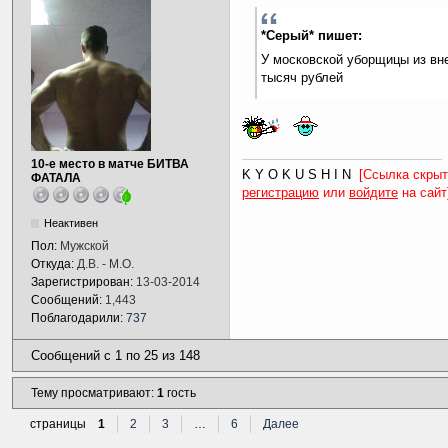
*Серый* пишет:
У московской уборщицы из вне
тысяч рублей
10-е место в матче БИТВА
K Y O K U S H I N
[Ссылка скрыт
ФАТАЛА
регистрацию
или
войдите
на сайт
Неактивен
Пол:
Мужской
Откуда:
Д.В. - М.О.
Зарегистрирован:
13-03-2014
Сообщений:
1,443
Поблагодарили:
737
Сообщений с 1 по 25 из 148
Тему просматривают:
1
гость
страницы
1
2
3
…
6
Далее