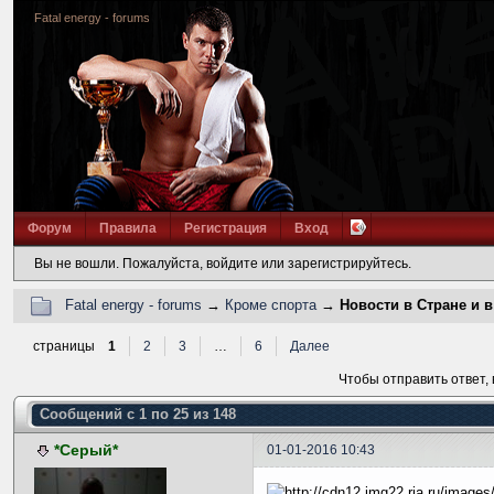
Fatal energy - forums
Форум
Правила
Регистрация
Вход
Вы не вошли.
Пожалуйста, войдите или зарегистрируйтесь.
Fatal energy - forums
→
Кроме спорта
→
Новости в Стране и в
страницы
1
2
3
…
6
Далее
Чтобы отправить ответ,
Сообщений с 1 по 25 из 148
*Серый*
01-01-2016 10:43