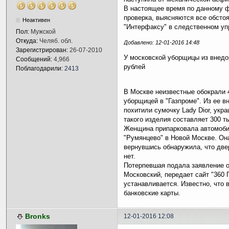
В настоящее время по данному 
проверка, выясняются все обсто
Неактивен
"Интерфаксу" в следственном уп
Пол:
Мужской
Откуда:
Челяб. обл.
Добавлено: 12-01-2016 14:48
Зарегистрирован:
26-07-2010
У московской уборщицы из внедор
Сообщений:
4,966
рублей
Поблагодарили:
2413
В Москве неизвестные обокрали
уборщицей в "Газпроме". Из ее вн
похитили сумочку Lady Dior, укр
такого изделия составляет 300 т
Женщина припарковала автомобил
"Румянцево" в Новой Москве. Она
вернувшись обнаружила, что две
нет.
Потерпевшая подала заявление о
Московский, передает сайт "360
устанавливается. Известно, что
банковские карты.
Bronks
12-01-2016 12:08