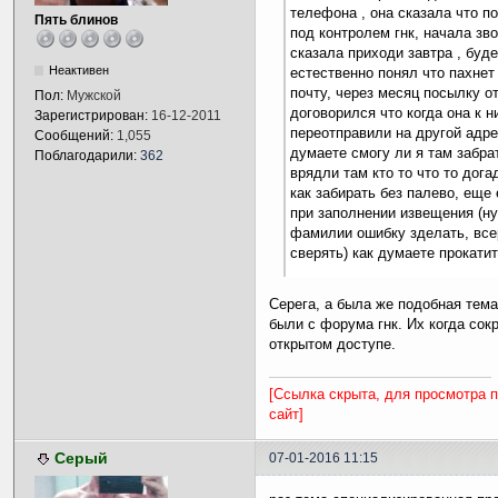
телефона , она сказала что п
Пять блинов
под контролем гнк, начала зво
сказала приходи завтра , буде
Неактивен
естественно понял что пахнет
почту, через месяц посылку о
Пол:
Мужской
договорился что когда она к н
Зарегистрирован:
16-12-2011
переотправили на другой адрес
Сообщений:
1,055
думаете смогу ли я там забрат
Поблагодарили:
362
врядли там кто то что то дог
как забирать без палево, еще
при заполнении извещения (ну
фамилии ошибку зделать, все
сверять) как думаете прокатит
Серега, а была же подобная тем
были с форума гнк. Их когда сок
открытом доступе.
[Ссылка скрыта, для просмотра 
сайт]
Серый
07-01-2016 11:15