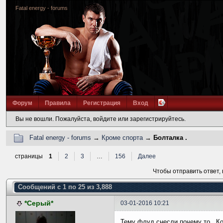
Fatal energy - forums
Форум
Правила
Регистрация
Вход
Вы не вошли.
Пожалуйста, войдите или зарегистрируйтесь.
Fatal energy - forums
→
Кроме спорта
→
Болталка .
страницы
1
2
3
…
156
Далее
Чтобы отправить ответ,
Сообщений с 1 по 25 из 3,888
*Серый*
03-01-2016 10:21
Тему флуд снесли почему то . Ком