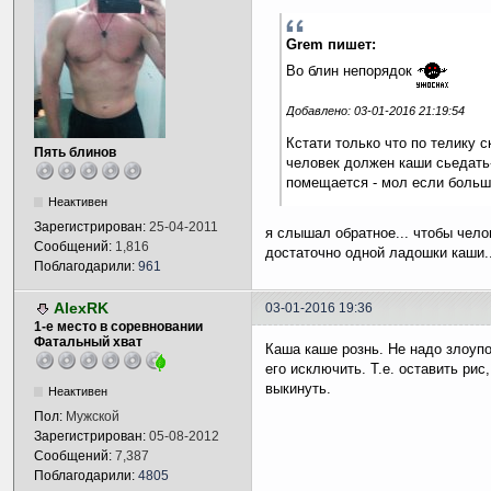
Grem пишет:
Во блин непорядок
Добавлено: 03-01-2016 21:19:54
Кстати только что по телику с
Пять блинов
человек должен каши сьедать
помещается - мол если больше
Неактивен
Зарегистрирован:
25-04-2011
я слышал обратное... чтобы чело
Сообщений:
1,816
достаточно одной ладошки каши..
Поблагодарили:
961
AlexRK
03-01-2016 19:36
1-е место в соревновании
Фатальный хват
Каша каше рознь. Не надо злоуп
его исключить. Т.е. оставить рис,
выкинуть.
Неактивен
Пол:
Мужской
Зарегистрирован:
05-08-2012
Сообщений:
7,387
Поблагодарили:
4805