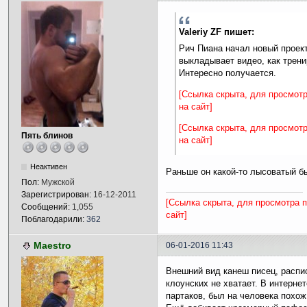
Valeriy ZF пишет:
Рич Пиана начал новый проект
выкладывает видео, как тренир
Интересно получается.
[Ссылка скрыта, для просмот
на сайт]
[Ссылка скрыта, для просмот
Пять блинов
на сайт]
Неактивен
Раньше он какой-то лысоватый б
Пол:
Мужской
Зарегистрирован:
16-12-2011
[Ссылка скрыта, для просмотра 
Сообщений:
1,055
сайт]
Поблагодарили:
362
Maestro
06-01-2016 11:43
Внешний вид канеш писец, распис
клоунских не хватает. В интернет
партаков, был на человека похож 