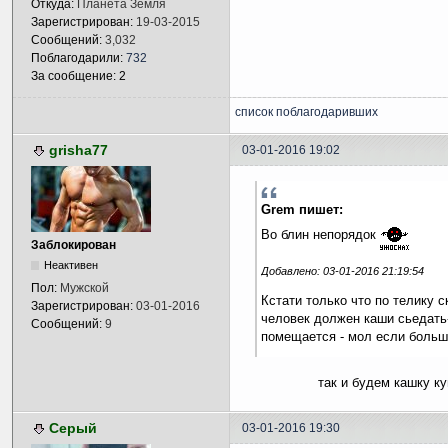
Откуда:
Планета Земля
Зарегистрирован:
19-03-2015
Сообщений:
3,032
Поблагодарили:
732
За сообщение: 2
список поблагодаривших
grisha77
03-01-2016 19:02
Grem пишет:
Во блин непорядок
Заблокирован
Неактивен
Добавлено: 03-01-2016 21:19:54
Пол:
Мужской
Кстати только что по телику с
Зарегистрирован:
03-01-2016
человек должен каши сьедать
Сообщений:
9
помещается - мол если больше
так и будем кашку куша
Серый
03-01-2016 19:30