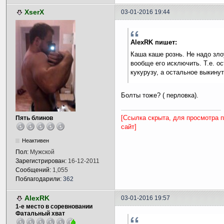
XserX
03-01-2016 19:44
AlexRK пишет:
Каша каше рознь. Не надо зл
вообще его исключить. Т.е. ос
кукурузу, а остальное выкинут
Болты тоже? ( перловка).
[Ссылка скрыта, для просмотра 
Пять блинов
сайт]
Неактивен
Пол:
Мужской
Зарегистрирован:
16-12-2011
Сообщений:
1,055
Поблагодарили:
362
AlexRK
03-01-2016 19:57
1-е место в соревновании
Фатальный хват