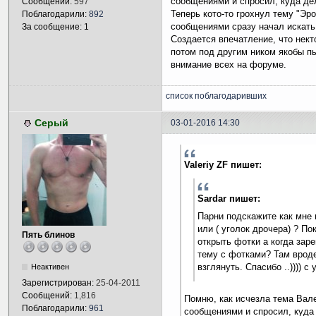
сообщениями и спросил, куда де
Сообщений:
597
Теперь кото-то грохнул тему "Эро
Поблагодарили:
892
сообщениями сразу начал искать
За сообщение: 1
Создается впечатление, что нект
потом под другим ником якобы пы
внимание всех на форуме.
список поблагодаривших
Серый
03-01-2016 14:30
Valeriy ZF пишет:
Sardar пишет:
Парни подскажите как мне 
или ( уголок дрочера) ? По
Пять блинов
открыть фотки а когда заре
тему с фотками? Там вроде
взглянуть. Спасибо ..)))) с
Неактивен
Зарегистрирован:
25-04-2011
Сообщений:
1,816
Помню, как исчезла тема Вале
Поблагодарили:
961
сообщениями и спросил, куда