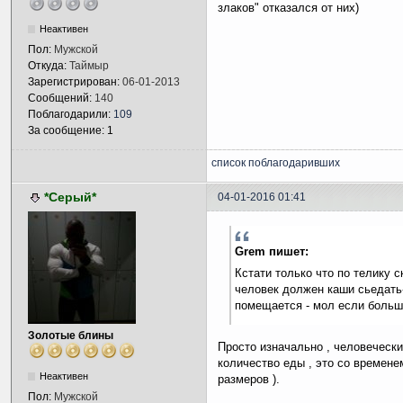
злаков" отказался от них)
Неактивен
Пол:
Мужской
Откуда:
Таймыр
Зарегистрирован:
06-01-2013
Сообщений:
140
Поблагодарили:
109
За сообщение: 1
список поблагодаривших
*Серый*
04-01-2016 01:41
Grem пишет:
Кстати только что по телику с
человек должен каши сьедать
помещается - мол если больше
Золотые блины
Просто изначально , человечески
количество еды , это со времене
Неактивен
размеров ).
Пол:
Мужской