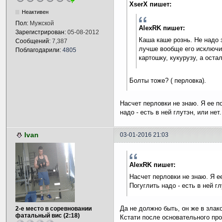
XserX пишет:
Неактивен
Пол:
Мужской
AlexRK пишет:
Зарегистрирован:
05-08-2012
Каша каше рознь. Не надо 
Сообщений:
7,387
лучше вообще его исключить
Поблагодарили:
4805
картошку, кукурузу, а оста
Болты тоже? ( перловка).
Насчет перловки не знаю. Я ее по
надо - есть в ней глутэн, или нет.
Ivan
03-01-2016 21:03
AlexRK пишет:
Насчет перловки не знаю. Я ее
Погуглить надо - есть в ней гл
Да не должно быть, он же в злак
2-е место в соревновании
фатальный вис (2:18)
Кстати после основательного пр