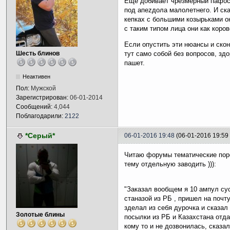
Ещё добивает чрезмерный пафос 
под апеzдола малолетнего. И ска
кепках с большими козырьками он
с таким типом лица они как коров
Если опустить эти нюансы и скон
тут само собой без вопросов, зд
Шесть блинов
пашет.
Неактивен
Пол:
Мужской
Зарегистрирован:
06-01-2014
Сообщений:
4,044
Поблагодарили:
2122
*Серый*
06-01-2016 19:48
(06-01-2016 19:5
Читаю форумы тематические поро
тему отдельную заводить ))):
"Заказал вообщем я 10 ампул сус
станазой из РБ , пришел на почту
зделал из себя дурочка и сказал
Золотые блины
посылки из РБ и Казахстана отда
кому то и не дозвонилась, сказа