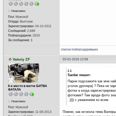
Неактивен
Пол:
Мужской
Откуда:
Вьетнам
Зарегистрирован:
04-10-2011
Сообщений:
2,688
Поблагодарили:
2010
За сообщение: 1
список поблагодаривших
Valeriy ZF
03-01-2016 13:58
Sardar пишет:
Парни подскажите как мне най
уголок дрочера) ? Пока не за
6-е место в матче БИТВА
ФАТАЛА
фотки а когда зарегистрировал
фотками? Там вроде фото знак
..)))) с уважением ко всем.
Неактивен
Пол:
Мужской
Помню, как исчезла тема Валеры 
Зарегистрирован:
11-08-2013