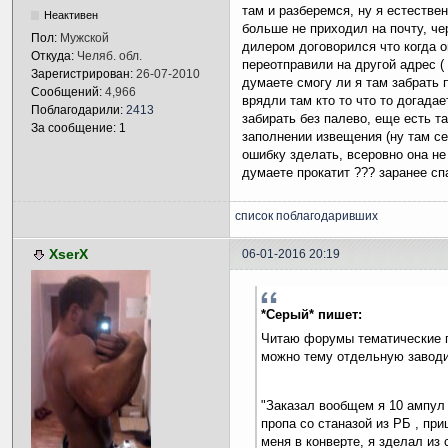
там и разберемся, ну я естестве
Неактивен
больше не приходил на почту, че
Пол:
Мужской
дилером договорился что когда о
Откуда:
Челяб. обл.
переотправили на другой адрес ( 
Зарегистрирован:
26-07-2010
думаете смогу ли я там забрать п
Сообщений:
4,966
врядли там кто то что то догада
Поблагодарили:
2413
забирать без палево, еще есть т
За сообщение: 1
заполнении извещения (ну там с
ошибку зделать, всеровно она не
думаете прокатит ??? заранее спа
список поблагодаривших
XserX
06-01-2016 20:19
*Серый* пишет:
Читаю форумы тематические п
можно тему отдельную заводит
"Заказал вообщем я 10 ампул 
пропа со станазой из РБ , при
меня в конверте, я зделал из