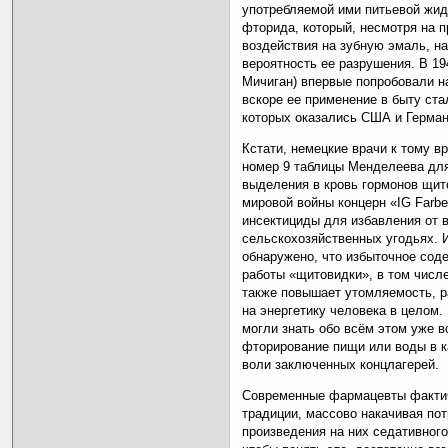
употребляемой ими питьевой жид
фторида, который, несмотря на 
воздействия на зубную эмаль, н
вероятность ее разрушения. В 19
Мичиган) впервые попробовали н
вскоре ее применение в быту ста
которых оказались США и Герман
Кстати, немецкие врачи к тому 
номер 9 таблицы Менделеева для
выделения в кровь гормонов щит
мировой войны концерн «IG Far
инсектициды для избавления от 
сельскохозяйственных угодьях. 
обнаружено, что избыточное сод
работы «щитовидки», в том числе
также повышает утомляемость, р
на энергетику человека в целом.
могли знать обо всём этом уже в
фторирование пищи или воды в к
воли заключенных концлагерей.
Современные фармацевты факти
традиции, массово накачивая по
произведения на них седативног