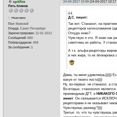
spitfire
24-04-2017 10:09
(24-04-2017 10:17 
Пять блинов
Д.С. пишет:
Неактивен
Так вот. Станазол, на практи
Пол:
Мужской
рецепторов катехоламинов (ад
Откуда:
Санкт-Петербург
Откуда знаю?
Зарегистрирован:
11-01-2012
Чувствую я это. Я знаю как р
Сообщений:
660
симптомы их работы. У стана
Поблагодарили:
459
За сообщение: 1
А т.к. альфа-рецепторы жиро
в них жира, то их блокировка
Дима, ты меня удивляешь)))))) Ес
вахуе от твоего поста))))
Ну, во-первых: не станазол, а с
Во-вторых: станозолол является
производным ДГТ, и
НИКАКОГО 
имеет
. Он связывается ИСКЛЮ
рецепторами и не оказывает ника
Чувствуешь разницу?))))
Третье: то, что ты чувствуешь ра