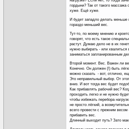
нагрузке? Если нет, то тогда за
гордыни? Так от такого массажа 
хуже. Ещё хуже.
И будет западло делать меньше 
гораздо меньший вес.
Тут-то, по моему мнению и кроетс
говорят, что есть такое специал
растут. Думаю дело не в их генет
нужно выбирать - или хвалиться
заниматься запланированным де
Второй момент. Вес. Важен ли в
Конечно. Он должен (!) быть лёгк
можно сказать - вот, отлично, е
Это неправильный выбор. От это
вниз. И вот тогда вес будет подо
Как прибавлять рабочий вес? Ко
проходить легко и не нужно буде
чтобы избежать перебора нагрузки
не просто лёгкий, а возмутительн
всего провести с прежним весом 
прибавить вес.
Длинный выходит путь? Зато мак