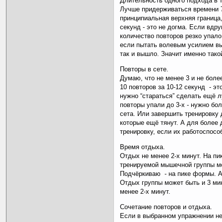
Длительность одного подхода в 
Лучше придерживаться времени 7-
принципиальная верхняя граница,
секунд - это не догма. Если вдр
количество повторов резко упало 
если пытать волевым усилием вы
так и вышло. Значит именно тако
Повторы в сете.
Думаю, что не менее 3 и не более
10 повторов за 10-12 секунд - эт
нужно “стараться” сделать ещё 
повторы упали до 3-х - нужно б
сета. Или завершить тренировку 
которые ещё тянут. А для более
тренировку, если их работоспосо
Время отдыха.
Отдых не менее 2-х минут. На пи
тренируемой мышечной группы мо
Подчёркиваю - на пике формы. А
Отдых группы может быть и 3 мин
менее 2-х минут.
Сочетание повторов и отдыха.
Если в выбранном упражнении не