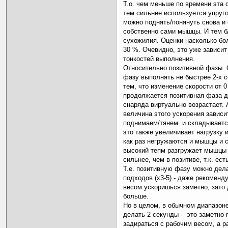
Т.о. чем меньше по времени эта 
тем сильнее используется упруг
можно поднять/понянуть снова и
собственно сами мышцы. И тем 
сухожилия. Оценки насколько бол
30 %. Очевидно, это уже зависит
тонкостей выполнения.
Относительно позитивной фазы.
фазу выполнять не быстрее 2-х с
тем, что изменение скорости от 0
продолжается позитивная фаза д
снаряда виртуально возрастает.
величина этого ускорения зависит
поднимаем/тянем и складываетс
это также увеличивает нагрузку 
как раз негружаются и мышцы и с
высокий тепм разгружает мышцы 
сильнее, чем в позитиве, т.к. ес
Т.е. позитивную фазу можно дел
подходов (х3-5) - даже рекоменду
весом ускоришься заметно, зато
больше.
Но в целом, в обычном диапазон
делать 2 секунды - это заметно 
задираться с рабочим весом, а 