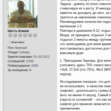
Задача - дожечь остатки гликог
стимулируя их к росту. И никогд
заметно не доходить до него, за
тратится не накопление гликоген
Рекомендуемое количество подхо
маленькие 1-2.
Повторы в диапазоне 6-12, отдых
Шесть блинов
Везде, из принципа, отдыхал 2 м
отдыхал 2 минуты между группам
Неактивен
это необходимое для меня время
Пол:
Мужской
восстановилась достаточно для 
Откуда:
Сибирь
максимум дури.
Зарегистрирован:
01-03-2012
1. Приседания Зерхера. Для мен
Сообщений:
3,949
учитывать здесь 75% своего веса
Поблагодарили:
2458
+0х8, 27,5х5 (это 75%), 46х2 (90
За сообщение: 4
подход.
Исследования показали, что для 
не использовать в качестве помо
энергию) - длительность суммы 
быть не менее 4 секунд. Самый 
упругости сухожилий - это как к
энергия для прыжков запасается 
приземления.