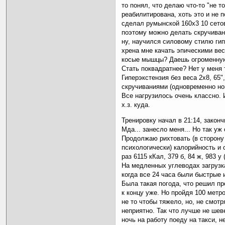
то понял, что делаю что-то "не то
реабилитирована, хоть это и не 
сделал румынской 160х3 10 сетов
поэтому можно делать скручиван
ну, научился силовому стилю гип
хрена мне качать эпическими вес
косые мышцы? Даешь огроменную
Стать поквадратнее? Нет у меня 
Гиперэкстензия без веса 2х8, 65"
скручиваниями (одновременно ноги
Все нагрузилось очень классно.
х.з. куда.
Тренировку начал в 21:14, законч
Мда... занесло меня... Но так уж
Продолжаю рихтовать (в сторону
психологически) калорийность и с
раз 6115 кКал, 379 б, 84 ж, 983 у
На медленных углеводах загрузк
когда все 24 часа были быстрые 
Была такая погода, что решил пр
к концу уже. Но пройдя 100 метр
не то чтобы тяжело, но, не смотр
неприятно. Так что лучше не шев
ночь на работу поеду на такси, 