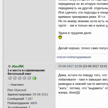
передвинув их во вторую половин
передвинуть на другой, отдельн
Или сделать эти подходы в конце
времени тренировки реже. И т.п.
Но по моему мнению если есть на
групп - им и только им и нужно 
Удачи в трудном деле.
Делай хорошо, плохо само получ
список поблагодаривших
AlexRK
23-09-2017 10:38
(23-09-2017 10:41
1-е место в соревновании
Фатальный хват
Дима, кстати по поводу того, что
побаливали - таки я завышал веса
разводка в нижней части амплиту
Неактивен
"жать", потому, что "выдавить" э
Пол:
Мужской
жанра, блин))))
Зарегистрирован:
05-08-2012
Сообщений:
7,387
Поблагодарили:
4805
За сообщение: 1