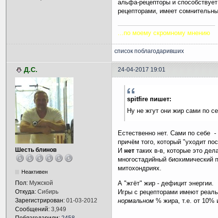
альфа-рецепторы и способствует
рецепторами, имеет сомнительн
...по моему скромному мнению
список поблагодаривших
Д.С.
24-04-2017 19:01
spitfire пишет:
Ну не жгут они жир сами по себ
Естественно нет. Сами по себе 
причём того, который "уходит по
Шесть блинов
И
нет
таких в-в, которые это дела
многостадийный биохимический п
митохондриях.
Неактивен
Пол:
Мужской
А "жгёт" жир - дефицит энергии.
Откуда:
Сибирь
Игры с рецепторами имеют реал
Зарегистрирован:
01-03-2012
нормальном
% жира, т.е. от 10%
Сообщений:
3,949