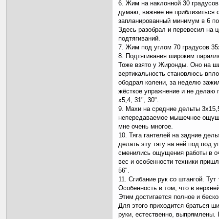
6. Жим на наклонной 30 градусов. 
думаю, важнее не приблизиться с
запланированный минимум в 6 по
Здесь разобрал и перевесил на ц
подтягиваний.
7. Жим под углом 70 градусов 35х9
8. Подтягивания широким паралл
Тоже взято у Жиронды. Оно на ш
вертикальность становлюсь впло
ободрал колени, за неделю зажил
жёсткое упражнение и не делаю 
х5,4, 31", 30".
9. Махи на средние дельты 3х15,5
непередаваемое мышечное ощуще
мне очень многое.
10. Тяга гантелей на задние дель
делать эту тягу на ней под под у
сменились ощущения работы в о
вес и особенности техники пришло
56".
11. Сгибание рук со штангой. Тут
Особенность в том, что в верхне
Этим достигается полное и беск
Для этого приходится браться ши
руки, естественно, выпрямлены.