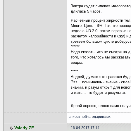
Завтра будет силовая малоповто
длилась 5 часов.
Расчётный процент жирности тела
Много. Цель - 8%. Так что прове
неделю UD 2.0, потом перерыв на
расчетом калорийности и бжу) и 
третьем большом цикле доберус
******
Надо сказать, что не смотря на 
того, что хотелось бы рассказат
вещах.
*****
Андрей, думаю этот рассказ буде
Эээ... понимаешь - знание - сил
знаний, и разум открыт для ново
и жить... то будет и результат.
Делай хорошо, плохо само получ
список поблагодаривших
Valeriy ZF
16-04-2017 17:14