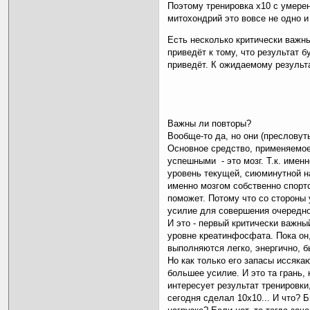
Поэтому тренировка х10 с умере
митохондрий это вовсе не одно и
Есть несколько критически важн
приведёт к тому, что результат 
приведёт. К ожидаемому результ
Важны ли повторы?
Вообще-то да, но они (пресловуты
Основное средство, применяемое
успешными - это мозг. Т.к. име
уровень текущей, сиюминутной на
именно мозгом собственно спортс
поможет. Потому что со стороны
усилие для совершения очередно
И это - первый критически важны
уровне креатинфосфата. Пока он,
выполняются легко, энергично, б
Но как только его запасы иссяка
большее усилие. И это та грань,
интересует результат тренировки,
сегодня сделал 10х10... И что? 