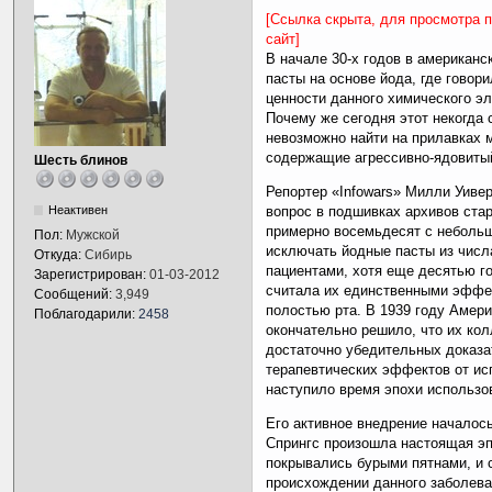
[Ссылка скрыта, для просмотра 
сайт]
В начале 30-х годов в американс
пасты на основе йода, где говор
ценности данного химического э
Почему же сегодня этот некогда
невозможно найти на прилавках 
содержащие агрессивно-ядовиты
Шесть блинов
Репортер «Infowars» Милли Уиве
Неактивен
вопрос в подшивках архивов стар
примерно восемьдесят с небольш
Пол:
Мужской
исключать йодные пасты из чис
Откуда:
Сибирь
пациентами, хотя еще десятью 
Зарегистрирован:
01-03-2012
считала их единственными эффе
Сообщений:
3,949
полостью рта. В 1939 году Амер
Поблагодарили:
2458
окончательно решило, что их кол
достаточно убедительных доказ
терапевтических эффектов от ис
наступило время эпохи использо
Его активное внедрение началось
Спрингс произошла настоящая э
покрывались бурыми пятнами, и 
происхождении данного заболева