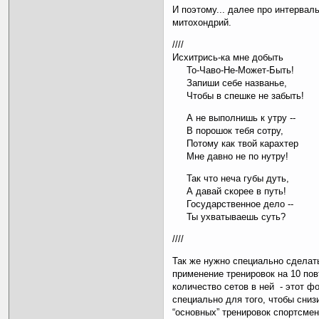
И поэтому... далее про интервал
митохондрий.
////
Исхитрись-ка мне добыть
То-Чаво-Не-Может-Быть!
Запиши себе названье,
Чтобы в спешке не забыть!
А не выполнишь к утру --
В порошок тебя сотру,
Потому как твой карахтер
Мне давно не по нутру!
Так что неча губы дуть,
А давай скорее в путь!
Государственное дело --
Ты ухватываешь суть?
////
Так же нужно специально сделат
применение тренировок на 10 пов
количество сетов в ней - этот 
специально для того, чтобы сниз
“основных” тренировок спортсмен