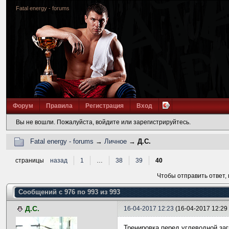
Fatal energy - forums
Форум
Правила
Регистрация
Вход
Вы не вошли.
Пожалуйста, войдите или зарегистрируйтесь.
Fatal energy - forums
→
Личное
→
Д.С.
страницы
назад
1
…
38
39
40
Чтобы отправить ответ,
Сообщений с 976 по 993 из 993
Д.С.
16-04-2017 12:23
(16-04-2017 12:29
Тренировка перед углеводной заг