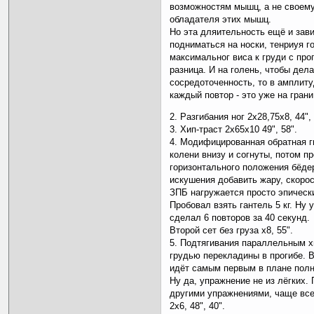
возможностям мышц, а не своем
обладателя этих мышц.
Но эта дляительность ещё и зави
подниматься на носки, тенриуя г
максимальног виса к груди с про
разница. И на голень, чтобы дел
сосредоточенность, то в амплиту
каждый повтор - это уже на гран
2. Разгибания ног 2х28,75х8, 44", 
3. Хип-траст 2х65х10 49", 58".
4. Модифицированная обратная ги
колени внизу и согнуты, потом 
горизонтального положения бёде
искушения добавить жару, скорос
ЗПБ нагружается просто эпическ
Пробовал взять гантель 5 кг. Ну 
сделал 6 повторов за 40 секунд.
Второй сет без груза х8, 55".
5. Подтягивания параллельным х
грудью перекладины в прогибе. В
идёт самым первым в плане полн
Ну да, упражнение не из лёгких.
другими упражнениями, чаще всег
2х6, 48", 40".