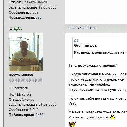
Откуда:
Планета Земля
Зарегистрирован:
19-03-2015
Сообщений:
3,032
Поблагодарили:
732
Д.С.
30-05-2018 01:36
Grem пишет:
Как предлагаеш выходить из 
Ты Спасокукоцкого знаешь?
Фигура одиозная в мире бб... для
Шесть блинов
что он неудачник или дурак - он
видеоканал на youtube...
Неактивен
я тренировкам начинал учиться у 
Пол:
Мужской
Но он так себя поставил... и репу
Откуда:
Сибирь
Увы.
Зарегистрирован:
01-03-2012
Сообщений:
3,949
У меня в интернете тоже есть ре
Поблагодарили:
2458
И я не хочу её портить