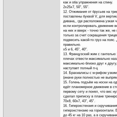
как и оба упражнения на спину.
2х25х7, 50", 55".
12. Отжимания от брусьев на тр
поставлены буквой V, для верти
дивана,, где расположена узкая 
если контролировать движение вн
на них и вверх - точно так же, не
только за счет сокращения трице
подвесить какой-то груз на пояс.
правильно.
х5 и 6, 45", 40".
13. Французский жим с гантелью 
плечах отвести максимально наз
максимально близко друг к другу
наступает полный п-ц
14. Брахиалисы с w-рифом узким
(иначе руки полностью не выпрями
15. Голень подъём на носки на од
едёт планомерное движение в ст
первому сету и понял, что вес н
сделал приписку в плане тренир
70х8, 60х7, 43", 45".
16. Гиперэкстензия и скручивани
гиперэкстензию на горизонтали. 
до 45 кг на 10 раз, а в скручива