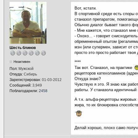
Вот, кстати.
В спортивной среде есть споры о
станазол препаратом, помогающи
Обычно диалог бывает такого фо
- Мне кажется, что станазол мне 
- Охохо... - говорит снисходител
обремененный опытом (регалиями
мэн (или супермен, зависит от ст
Шесть блинов
просто это просто работает твоя 
Неактивен
****
Так вот. Станазол, на практике
Пол:
Мужской
рецепторов катехоламинов (адре
Откуда:
Сибирь
Откуда знаю?
Зарегистрирован:
01-03-2012
Чувствую я это. Я знаю как раб
Сообщений:
3,949
работы. У станазола идентичный
Поблагодарили:
2458
А т.к. альфа-рецепторы жировых 
жира, то их блокировка способст
Делай хорошо, плохо само получ