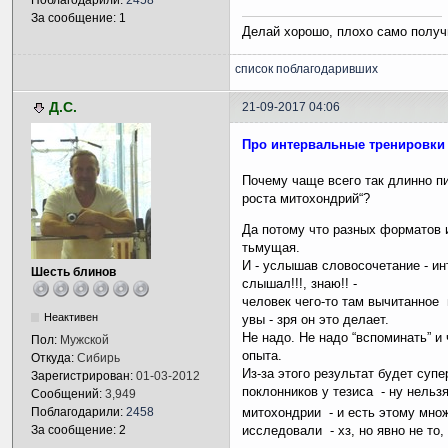
Поблагодарили:
2458
За сообщение: 1
Делай хорошо, плохо само получ
список поблагодаривших
Д.С.
21-09-2017 04:06
Про интервальные тренировки 
Почему чаще всего так длинно п
роста митохондрий“?
Да потому что разных форматов 
тьмущая.
И - услышав словосочетание - инт
Шесть блинов
слышал!!!, знаю!! -
человек чего-то там вычитанное
Неактивен
увы - зря он это делает.
Не надо. Не надо “вспоминать” и
Пол:
Мужской
опыта.
Откуда:
Сибирь
Из-за этого результат будет суп
Зарегистрирован:
01-03-2012
поклонников у тезиса - ну нель
Сообщений:
3,949
митохондрии - и есть этому мно
Поблагодарили:
2458
исследовали - хз, но явно не то,
За сообщение: 2