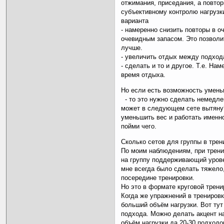
отжимания, приседания, а повто
субъективному контролю нагрузки
варианта
- намеренно снизить повторы в о
очевидным запасом. Это позволи
лучше.
- увеличить отдых между подход
- сделать и то и другое. Т.е. На
время отдыха.
Но если есть возможность умень
- то это нужно сделать немедлен
может в следующем сете вытяну?
уменьшить вес и работать именно
пойми чего.
Сколько сетов для группы в трен
По моим наблюдениям, при тренир
на группу поддерживающий уровен
мне всегда было сделать тяжело
посередине тренировки.
Но это в формате круговой трени
Когда же упражнений в тренировк
больший объём нагрузки. Вот тут
подхода. Можно делать акцент на
объём нагрузки да 20-30 подходо