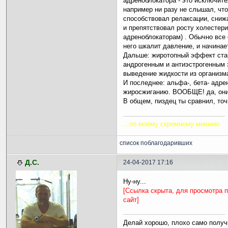
адреноблокатора - это исключит
например ни разу не слышал, чт
способствовал релаксации, сниж
и препятствовал росту холестер
адреноблокаторам) . Обычно все 
него шкалит давление, и начинае
Дальше: жиротопный эффект ста
андрогенным и антиэстрогенным 
выведение жидкости из организм
И последнее: альфа-, бета- адр
жиросжиганию. ВООБЩЕ! да, они с
В общем, пиздeц ты сравнил, точн
...по моему скромному мнению
список поблагодаривших
Д.С.
24-04-2017 17:16
Ну-ну...
[Ссылка скрыта, для просмотра 
сайт]
Делай хорошо, плохо само получ