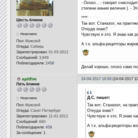
- Охохо... - говорит снисход
степени мания величия ). - Эт
****
Шесть блинов
Так вот. Станазол, на практи
Откуда знаю?
Неактивен
Чувствую я это. Я знаю как 
Пол:
Мужской
А т.к. альфа-рецепторы жиро
Откуда:
Сибирь
Зарегистрирован:
01-03-2012
Сообщений:
3,949
Поблагодарили:
2458
Делай хорошо, плохо само по
spitfire
24-04-2017 10:09
(24-04-2017 10
Пять блинов
Д.С. пишет:
Неактивен
Так вот. Станазол, на пра
Пол:
Мужской
Откуда знаю?
Откуда:
Санкт-Петербург
Чувствую я это. Я знаю к
Зарегистрирован:
11-01-2012
Сообщений:
660
А т.к. альфа-рецепторы жи
Поблагодарили:
459
За сообщение: 1