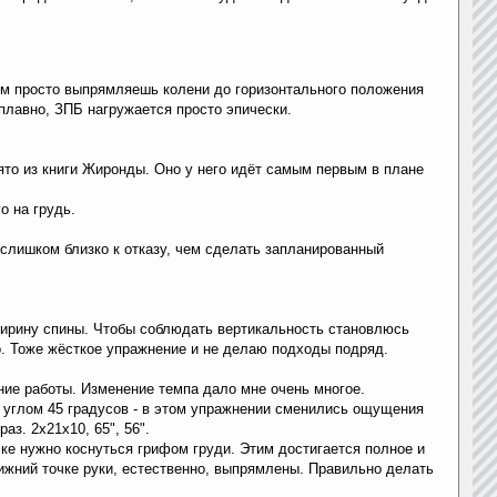
том просто выпрямляешь колени до горизонтального положения
плавно, ЗПБ нагружается просто эпически.
ято из книги Жиронды. Оно у него идёт самым первым в плане
о на грудь.
ся слишком близко к отказу, чем сделать запланированный
ширину спины. Чтобы соблюдать вертикальность становлюсь
о. Тоже жёсткое упражнение и не делаю подходы подряд.
ние работы. Изменение темпа дало мне очень многое.
од углом 45 градусов - в этом упражнении сменились ощущения
з. 2х21х10, 65", 56".
очке нужно коснуться грифом груди. Этим достигается полное и
ижний точке руки, естественно, выпрямлены. Правильно делать