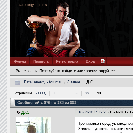
Fatal energy - forums
Форум
Правила
Регистрация
Вход
Вы не вошли.
Пожалуйста, войдите или зарегистрируйтесь.
Fatal energy - forums
→
Личное
→
Д.С.
страницы
назад
1
…
38
39
40
Сообщений с 976 по 993 из 993
Д.С.
16-04-2017 12:23
(16-04-2017 1
Тренировка перед углеводной 
Задача - дожечь остатки глик