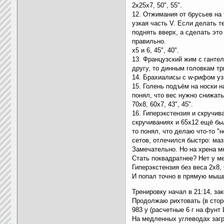
2х25х7, 50", 55".
12. Отжимания от брусьев на
узкая часть V. Если делать т
поднять вверх, а сделать это
правильно.
х5 и 6, 45", 40".
13. Французский жим с ганте
другу, то динным головкам тр
14. Брахиалисы с w-рифом узк
15. Голень подъём на носки н
понял, что вес нужно снижат
70х8, 60х7, 43", 45".
16. Гиперэкстензия и скручив
скручиваниях и 65х12 ещё бы
то понял, что делаю что-то "
сетов, отлечился быстро: маз
Замечательно. Но на хрена м
Стать поквадратнее? Нет у ме
Гиперэкстензия без веса 2х8,
И попал точно в прямую мышцы
Тренировку начал в 21:14, зак
Продолжаю рихтовать (в сторо
983 у (расчетные 6 г на фунт 
На медленных углеводах загру