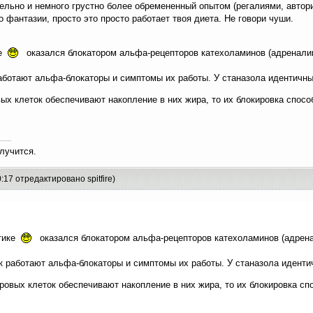
ительно и немного грустно более обремененный опытом (регалиями, автор
о фантазии, просто это просто работает твоя диета. Не говори чуши.
ке
оказался блокатором альфа-рецепторов катехоламинов (адреналин
работают альфа-блокаторы и симптомы их работы. У станазола идентичн
вых клеток обеспечивают накопление в них жира, то их блокировка спос
лучится.
:17 отредактировано spitfire)
ктике
оказался блокатором альфа-рецепторов катехоламинов (адрена
ак работают альфа-блокаторы и симптомы их работы. У станазола идент
ровых клеток обеспечивают накопление в них жира, то их блокировка с