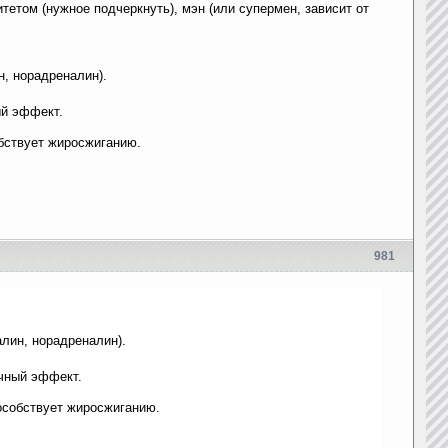
итетом (нужное подчеркнуть), мэн (или супермен, зависит от
, норадреналин).
ый эффект.
обствует жиросжиганию.
981
лин, норадреналин).
ичный эффект.
пособствует жиросжиганию.