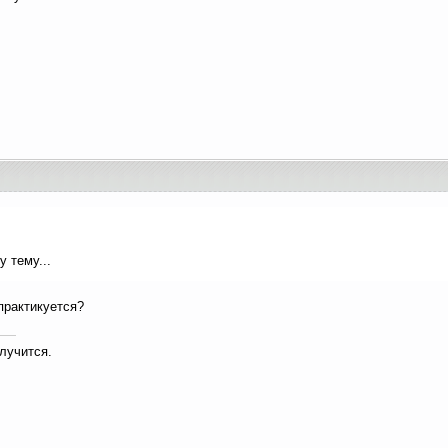
у тему...
 практикуется?
лучится.