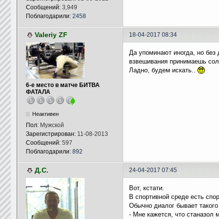
Сообщений:
3,949
Поблагодарили:
2458
Valeriy ZF
18-04-2017 08:34
Да упоминают иногда, но без 
взвешивания принимаешь соле
Ладно, будем искать..
6-е место в матче БИТВА
ФАТАЛА
Неактивен
Пол:
Мужской
Зарегистрирован:
11-08-2013
Сообщений:
597
Поблагодарили:
892
Д.С.
24-04-2017 07:45
Вот, кстати.
В спортивной среде есть спо
Обычно диалог бывает такого
- Мне кажется, что станазол 