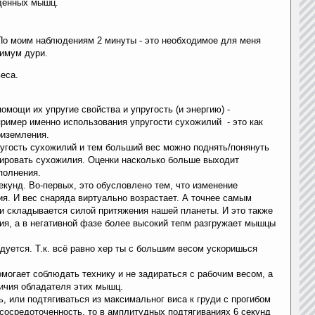
ждённых мышц.
 По моим наблюдениям 2 минуты - это необходимое для меня
симум дури.
еса.
омощи их упругие свойства и упругость (и энергию) -
ример именно использования упругости сухожилий - это как
риземления.
ругость сухожилий и тем больший вес можно поднять/понянуть
ировать сухожилия. Оценки насколько больше выходит
полнения.
кунд. Во-первых, это обусловлено тем, что изменение
ия. И вес снаряда виртуально возрастает. А точнее самым
 и складывается силой притяжения нашей планеты. И это также
лия, а в негативной фазе более высокий тепм разгружает мышцы
дуется. Т.к. всё равно хер ты с большим весом ускоришься
могает соблюдать технику и не задираться с рабочим весом, а
ичия обладателя этих мышц.
ь, или подтягиваться из максимальног виса к груди с прогибом
 сосредоточенность, то в амплитудных подтягиваниях 6 секунд