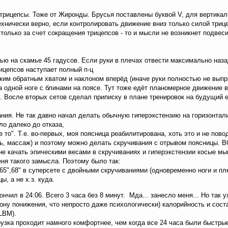
 трицепсы. Тоже от Жиронды. Брусья поставлены буквой V, для вертикал
ехнически верно, если контролировать движение вниз только силой трицеп
 только за счет сокращения трицепсов - то и мысли не возникнет подвесит
лью на скамье 45 гадусов. Если руки в плечах отвести максимально наз
ицепсов наступает полный п-ц
им обратным хватом и наклоном вперёд (иначе руки полностью не выпрям
а одной ноге с блинами на поясе. Тут тоже едёт планомерное движение 
ь. Восле вторых сетов сделал приписку в плане тренировок на будущий 
ания. Не так давно начал делать обычную гиперэкстензию на горизонтали.
ло далеко до отказа,
не то". Т.е. во-первых, моя поясница реабилитирована, хоть это и не по
ь, массаж) и поэтому можно делать скручивания с отрывом поясницы. ВО
не качать эпическими весами в скручиваниях и гиперэкстензии косые 
ня такого замысла. Поэтому было так:
 65",68" в суперсете с двойными скручиваниями (одновременно ноги и плеч
, а не х.з. куда.
ончил в 24:06. Всего 3 часа без 8 минут. Мда... занесло меня... Но так 
ну понижения, что непросто даже психологически) калорийность и состав 
LBM).
зка проходит намного комфортнее, чем когда все 24 часа были быстрые 