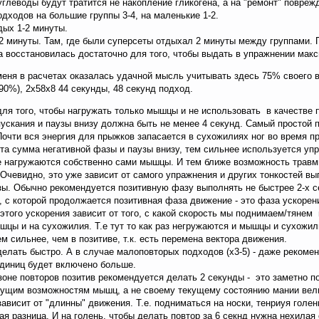
 углеводы будут тратится не накопление гликогена, а на "ремонт" повре
дходов на большие группы 3-4, на маленькие 1-2.
дых 1-2 минуты.
 2 минуты. Там, где были суперсеты отдыхал 2 минуты между группами.
а восстановилась достаточно для того, чтобы выдать в упражнении мак
меня в расчетах оказалась удачной мысль учитывать здесь 75% своего в
(90%), 2х58х8 44 секунды, 48 секунд подход.
ля того, чтобы нагружать только мышцы и не использовать в качестве п
скания и паузы внизу должна быть не менее 4 секунд. Самый простой п
Почти вся энергия для прыжков запасается в сухожилиях ног во время п
эта сумма негативной фазы и паузы внизу, тем сильнее используется уп
е нагружаются собственно сами мышцы. И тем ближе возможность травм
. Очевидно, это уже зависит от самого упражнения и других тонкостей вы
ы. Обычно рекомендуется позитивную фазу выполнять не быстрее 2-х се
и, с которой продолжается позитивная фаза движение - это фаза ускорен
этого ускорения зависит от того, с какой скорость мы поднимаем/тянем
ышцы и на сухожилия. Т.е тут то как раз негружаются и мышцы и сухожи
м сильнее, чем в позитиве, т.к. есть перемена вектора движения.
елать быстро. А в случае малоповторых подходов (х3-5) - даже рекомен
единиц будет включено больше.
оне повторов позитив рекомендуется делать 2 секунды - это заметно по
екущим возможностям мышц, а не своему текущему состоянию мании вел
ависит от "длинны" движения. Т.е. подниматься на носки, тенриуя голен
ая разница. И на голень, чтобы делать повтор за 6 секнд нужна нехилая