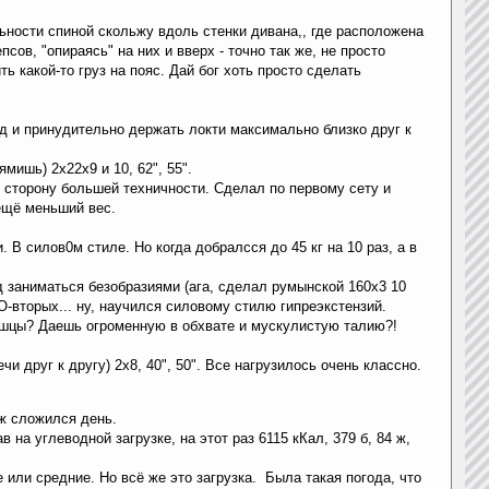
ьности спиной скольжу вдоль стенки дивана,, где расположена
сов, "опираясь" на них и вверх - точно так же, не просто
ь какой-то груз на пояс. Дай бог хоть просто сделать
ад и принудительно держать локти максимально близко друг к
ишь) 2х22х9 и 10, 62", 55".
в сторону большей техничности. Сделал по первому сету и
ещё меньший вес.
 В силов0м стиле. Но когда добралсся до 45 кг на 10 раз, а в
вод заниматься безобразиями (ага, сделал румынской 160х3 10
-вторых... ну, научился силовому стилю гипреэкстензий.
мышцы? Даешь огроменную в обхвате и мускулистую талию?!
и друг к другу) 2х8, 40", 50". Все нагрузилось очень классно.
уж сложился день.
на углеводной загрузке, на этот раз 6115 кКал, 379 б, 84 ж,
или средние. Но всё же это загрузка. Была такая погода, что