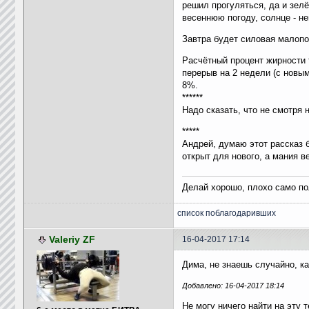
решил прогуляться, да и зелё
весеннюю погоду, солнце - не
Завтра будет силовая малопо
Расчётный процент жирности т
перерыв на 2 недели (с новы
8%.
******
Надо сказать, что не смотря 
*****
Андрей, думаю этот рассказ б
открыт для нового, а мания в
Делай хорошо, плохо само по
список поблагодаривших
Valeriy ZF
16-04-2017 17:14
Дима, не знаешь случайно, ка
Добавлено: 16-04-2017 18:14
Не могу ничего найти на эту т