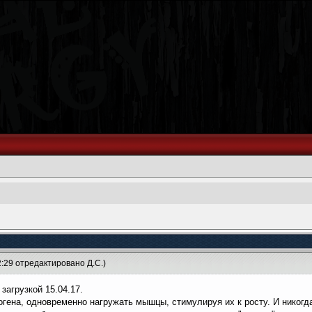
2:29 отредактировано Д.С.)
загрузкой 15.04.17.
огена, одновременно нагружать мышцы, стимулируя их к росту. И никогд