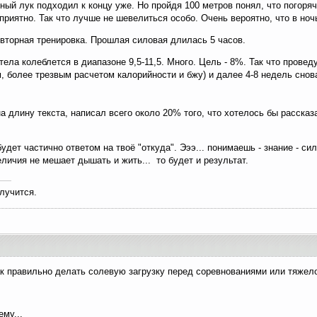
ный лук подходил к концу уже. Но пройдя 100 метров понял, что погоряч
приятно. Так что лучше не шевелиться особо. Очень вероятно, что в но
вторная тренировка. Прошлая силовая длилась 5 часов.
ела колеблется в диапазоне 9,5-11,5. Много. Цель - 8%. Так что прове
м, более трезвым расчетом калорийности и бжу) и далее 4-8 недель сно
на длину текста, написал всего около 20% того, что хотелось бы расска
удет частично ответом на твоё "откуда". Эээ... понимаешь - знание - си
еличия не мешает дышать и жить... то будет и результат.
лучится.
к правильно делать солевую загрузку перед соревнованиями или тяжелой
ему...