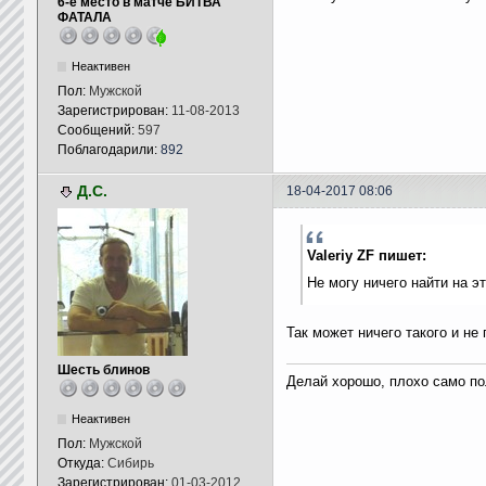
6-е место в матче БИТВА
ФАТАЛА
Неактивен
Пол:
Мужской
Зарегистрирован:
11-08-2013
Сообщений:
597
Поблагодарили:
892
Д.С.
18-04-2017 08:06
Valeriy ZF пишет:
Не могу ничего найти на эт
Так может ничего такого и не
Шесть блинов
Делай хорошо, плохо само по
Неактивен
Пол:
Мужской
Откуда:
Сибирь
Зарегистрирован:
01-03-2012