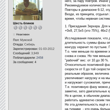
него, за пару повтров. Иначе
Рекомендуемое количество по
Повторы в диапазоне 6-12, от
Везде, из принципа, отдыхал
время, чтобы нервная систем
Шесть блинов
1. Приседания Зерхера. Для 
+0х8, 27,5х5 (это 75%), 46х2 
Неактивен
Исследования показали, что д
Пол:
Мужской
длительность суммы фазы опу
Откуда:
Сибирь
кенгуру херачит по пустыне. 
Зарегистрирован:
01-03-2012
Т.о. чем меньше по времени 
Сообщений:
3,949
снова и снова. Но тем меньш
Поблагодарили:
2458
"рабочий" вес: от 10 до 30 %
За сообщение: 4
Относительно позитивной фаз
скорости от 0 до той скорост
реальным образом, величина 
увеличивает нагрузку и на м
и нагружает сухожилия, приче
Т.е. позитивную фазу можно д
заметно, зато двигательных 
Но в целом, в обычном диапаз
работать адекватно своим т
Но эта дляительность ещё и з
на турнике - это очень больш