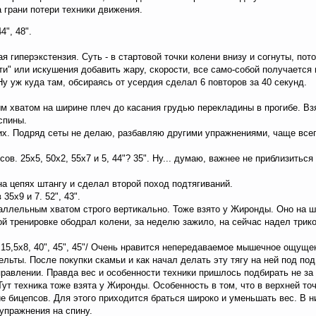
а грани потери техники движения.
4", 48".
 гиперэкстензия. Суть - в стартовой точки колени внизу и согнуты, по
и" или искушения добавить жару, скорости, все само-собой получается 
 Ну уж куда там, обсираясь от усердия сделал 6 повторов за 40 секунд.
м хватом на ширине плеч до касания грудью перекладины в прогибе. Вз
спины.
ких. Подряд сеты не делаю, разбавляю другими упражнениями, чаще всег
сов. 25х5, 50х2, 55х7 и 5, 44"? 35". Ну... думаю, важнее не приблизить
на цепях штангу и сделал второй поход подтягиваний.
35х9 и 7. 52", 43".
аллельным хватом строго вертикально. Тоже взято у Жиронды. Оно на 
ой тренировке ободрал колени, за неделю зажило, на сейчас надел трик
х15,5х8, 40", 45", 45"/ Очень нравится непередаваемое мышечное ощуще
дельты. После покупки скамьи и как начал делать эту тягу на ней под п
равлении. Правда вес и особенности техники пришлось подбирать не за ра
 Тут техника тоже взята у Жиронды. Особенность в том, что в верхней т
 бицепсов. Для этого приходится браться широко и уменьшать вес. В н
 упражнения на спину.