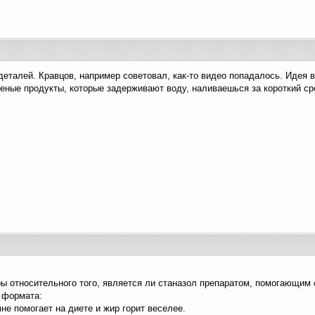
деталей. Кравцов, например советовал, как-то видео попадалось. Идея 
ные продукты, которые задерживают воду, наливаешься за короткий сро
ры относительного того, является ли станазол препаратом, помогающим 
 формата:
мне помогает на диете и жир горит веселее.