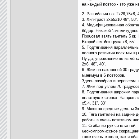
на каждый повтор - это уже н
2. Разгибания ног 2х28,75х8, 4
3. Хип-траст 2х65х10 49", 58".
4. Модифицированная обратная
бёдер. Никакой "амплитудност
Пробовал взять гантель 5 кг.
Второй сет без груза х8, 55".
5. Подтягивания параллельны
полного развития всех мышц 
Ну да, упражнение не из лёг
2х6, 48", 40".
6. Жим на наклонной 30 граду
минимум в 6 повторов.
Здесь разобрал и перевесил 
7. Жим под углом 70 градусов 
8. Подтягивания широким пар
вплотную к стенке. На прошл
х5,4, 31", 30".
9. Махи на средние дельты 3
10. Тяга гантелей на задние 
работы в очень позитвном нап
11. Сгибание рук со штангой.
бескомпромиссное сокращение
тоже очень тяжело, как и оба