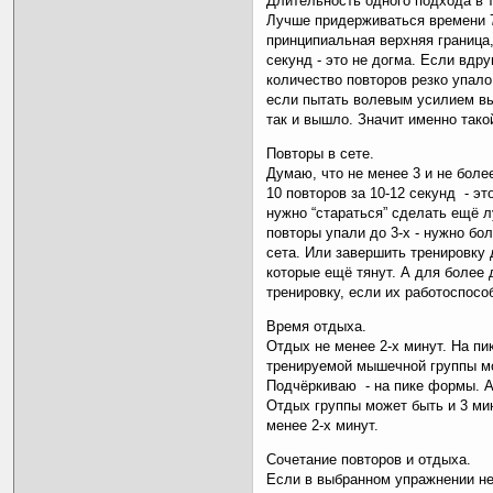
Длительность одного подхода в 
Лучше придерживаться времени 7-
принципиальная верхняя граница,
секунд - это не догма. Если вдр
количество повторов резко упало 
если пытать волевым усилием вы
так и вышло. Значит именно тако
Повторы в сете.
Думаю, что не менее 3 и не более
10 повторов за 10-12 секунд - эт
нужно “стараться” сделать ещё 
повторы упали до 3-х - нужно б
сета. Или завершить тренировку 
которые ещё тянут. А для более
тренировку, если их работоспосо
Время отдыха.
Отдых не менее 2-х минут. На пи
тренируемой мышечной группы мо
Подчёркиваю - на пике формы. А
Отдых группы может быть и 3 мин
менее 2-х минут.
Сочетание повторов и отдыха.
Если в выбранном упражнении не