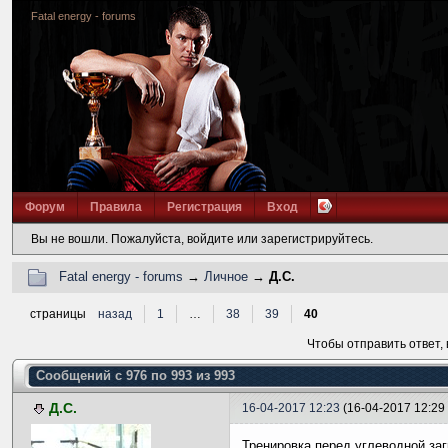
Fatal energy - forums
Форум
Правила
Регистрация
Вход
Вы не вошли.
Пожалуйста, войдите или зарегистрируйтесь.
Fatal energy - forums
→
Личное
→
Д.С.
страницы
назад
1
…
38
39
40
Чтобы отправить ответ,
Сообщений с 976 по 993 из 993
Д.С.
16-04-2017 12:23
(16-04-2017 12:29
Тренировка перед углеводной заг