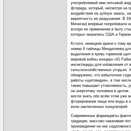
употребляемой ими питьевой жид
фторида, который, несмотря на 
воздействия на зубную эмаль, н
вероятность ее разрушения. В 19
Мичиган) впервые попробовали н
вскоре ее применение в быту ста
которых оказались США и Герман
Кстати, немецкие врачи к тому 
номер 9 таблицы Менделеева для
выделения в кровь гормонов щит
мировой войны концерн «IG Far
инсектициды для избавления от 
сельскохозяйственных угодьях. 
обнаружено, что избыточное сод
работы «щитовидки», в том числе
также повышает утомляемость, р
на энергетику человека в целом.
могли знать обо всём этом уже в
фторирование пищи или воды в к
воли заключенных концлагерей.
Современные фармацевты факти
традиции, массово накачивая по
произведения на них седативног