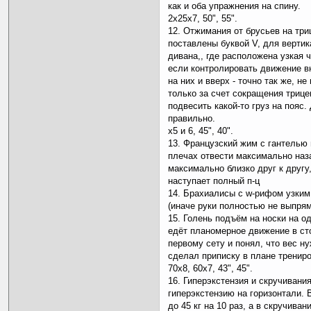
как и оба упражнения на спину.
2х25х7, 50", 55".
12. Отжимания от брусьев на тр
поставлены буквой V, для верти
дивана,, где расположена узкая 
если контролировать движение вн
на них и вверх - точно так же, не
только за счет сокращения трице
подвесить какой-то груз на пояс.
правильно.
х5 и 6, 45", 40".
13. Французский жим с гантелью 
плечах отвести максимально наз
максимально близко друг к другу
наступает полный п-ц
14. Брахиалисы с w-рифом узким
(иначе руки полностью не выпрями
15. Голень подъём на носки на од
едёт планомерное движение в ст
первому сету и понял, что вес н
сделал приписку в плане тренир
70х8, 60х7, 43", 45".
16. Гиперэкстензия и скручивани
гиперэкстензию на горизонтали. 
до 45 кг на 10 раз, а в скручива