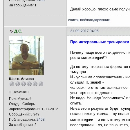
Поблагодарили:
2458
За сообщение: 1
Делай хорошо, плохо само получ
список поблагодаривших
Д.С.
21-09-2017 04:06
Про интервальные тренировки 
Почему чаще всего так длинно п
роста митохондрий“?
Да потому что разных форматов 
тьмущая.
И - услышав словосочетание - инт
Шесть блинов
слышал!!!, знаю!! -
человек чего-то там вычитанное
Неактивен
увы - зря он это делает.
Не надо. Не надо “вспоминать” и
Пол:
Мужской
опыта.
Откуда:
Сибирь
Из-за этого результат будет суп
Зарегистрирован:
01-03-2012
поклонников у тезиса - ну нель
Сообщений:
3,949
митохондрии - и есть этому мно
Поблагодарили:
2458
исследовали - хз, но явно не то,
За сообщение: 2