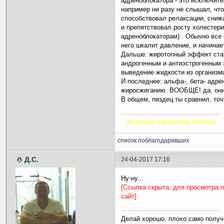
адреноблокатора - это исключит
например ни разу не слышал, чт
способствовал релаксации, сниж
и препятствовал росту холестер
адреноблокаторам) . Обычно все 
него шкалит давление, и начинае
Дальше: жиротопный эффект ста
андрогенным и антиэстрогенным 
выведение жидкости из организм
И последнее: альфа-, бета- адр
жиросжиганию. ВООБЩЕ! да, они с
В общем, пиздeц ты сравнил, точн
...по моему скромному мнению
список поблагодаривших
Д.С.
24-04-2017 17:16
Ну-ну...
[Ссылка скрыта, для просмотра 
сайт]
Делай хорошо, плохо само получ