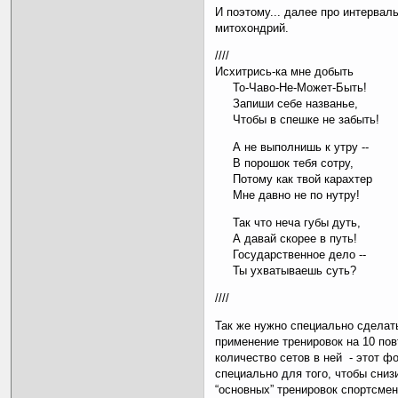
И поэтому... далее про интервал
митохондрий.
////
Исхитрись-ка мне добыть
То-Чаво-Не-Может-Быть!
Запиши себе названье,
Чтобы в спешке не забыть!
А не выполнишь к утру --
В порошок тебя сотру,
Потому как твой карахтер
Мне давно не по нутру!
Так что неча губы дуть,
А давай скорее в путь!
Государственное дело --
Ты ухватываешь суть?
////
Так же нужно специально сделат
применение тренировок на 10 пов
количество сетов в ней - этот 
специально для того, чтобы сниз
“основных” тренировок спортсмен