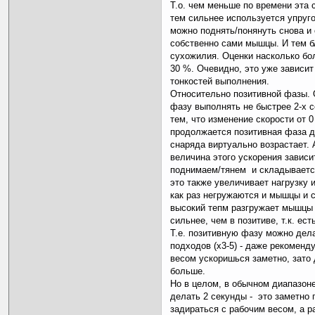
Т.о. чем меньше по времени эта 
тем сильнее используется упруг
можно поднять/понянуть снова и
собственно сами мышцы. И тем 
сухожилия. Оценки насколько бол
30 %. Очевидно, это уже зависит
тонкостей выполнения.
Относительно позитивной фазы.
фазу выполнять не быстрее 2-х с
тем, что изменение скорости от 0
продолжается позитивная фаза д
снаряда виртуально возрастает.
величина этого ускорения зависит
поднимаем/тянем и складываетс
это также увеличивает нагрузку 
как раз негружаются и мышцы и с
высокий тепм разгружает мышцы 
сильнее, чем в позитиве, т.к. ес
Т.е. позитивную фазу можно дел
подходов (х3-5) - даже рекоменду
весом ускоришься заметно, зато
больше.
Но в целом, в обычном диапазон
делать 2 секунды - это заметно 
задираться с рабочим весом, а 