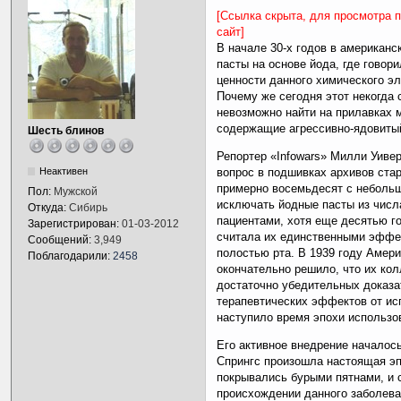
[Ссылка скрыта, для просмотра 
сайт]
В начале 30-х годов в американс
пасты на основе йода, где говор
ценности данного химического э
Почему же сегодня этот некогда
невозможно найти на прилавках 
содержащие агрессивно-ядовиты
Шесть блинов
Репортер «Infowars» Милли Уиве
Неактивен
вопрос в подшивках архивов стар
примерно восемьдесят с небольш
Пол:
Мужской
исключать йодные пасты из чис
Откуда:
Сибирь
пациентами, хотя еще десятью 
Зарегистрирован:
01-03-2012
считала их единственными эффе
Сообщений:
3,949
полостью рта. В 1939 году Амер
Поблагодарили:
2458
окончательно решило, что их кол
достаточно убедительных доказ
терапевтических эффектов от ис
наступило время эпохи использо
Его активное внедрение началось
Спрингс произошла настоящая э
покрывались бурыми пятнами, и 
происхождении данного заболева