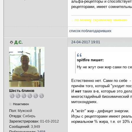
альфа-рецепторы и способствует
рецепторами, имеет сомнительн
...по моему скромному мнению
список поблагодаривших
Д.С.
24-04-2017 19:01
spitfire пишет:
Ну не жгут они жир сами по себ
Естественно нет. Сами по себе 
причём того, который "уходит по
Шесть блинов
И
нет
таких в-в, которые это дела
многостадийный биохимический п
митохондриях.
Неактивен
Пол:
Мужской
А "жгёт" жир - дефицит энергии.
Откуда:
Сибирь
Игры с рецепторами имеют реал
Зарегистрирован:
01-03-2012
нормальном
% жира, т.е. от 10%
Сообщений:
3,949