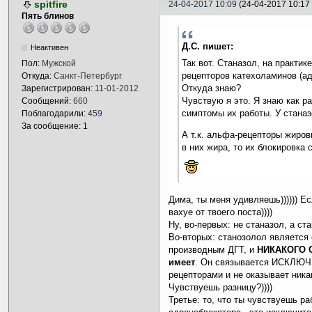
spitfire
24-04-2017 10:09
(24-04-2017 10:17 
Пять блинов
Д.С. пишет:
Неактивен
Так вот. Станазол, на практи
Пол:
Мужской
рецепторов катехоламинов (ад
Откуда:
Санкт-Петербург
Откуда знаю?
Зарегистрирован:
11-01-2012
Чувствую я это. Я знаю как р
Сообщений:
660
симптомы их работы. У стана
Поблагодарили:
459
За сообщение: 1
А т.к. альфа-рецепторы жиро
в них жира, то их блокировка
Дима, ты меня удивляешь)))))) Ес
вахуе от твоего поста))))
Ну, во-первых: не станазол, а с
Во-вторых: станозолол является
производным ДГТ, и
НИКАКОГО 
имеет
. Он связывается ИСКЛЮ
рецепторами и не оказывает ника
Чувствуешь разницу?))))
Третье: то, что ты чувствуешь ра