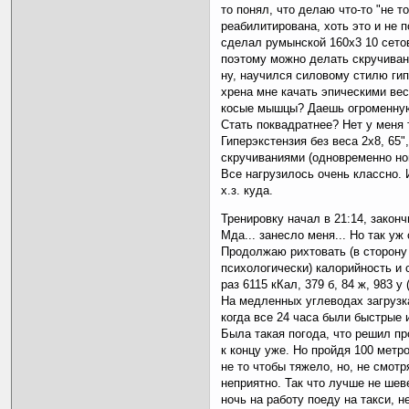
то понял, что делаю что-то "не то
реабилитирована, хоть это и не 
сделал румынской 160х3 10 сетов
поэтому можно делать скручиван
ну, научился силовому стилю гип
хрена мне качать эпическими вес
косые мышцы? Даешь огроменную
Стать поквадратнее? Нет у меня 
Гиперэкстензия без веса 2х8, 65"
скручиваниями (одновременно ноги
Все нагрузилось очень классно.
х.з. куда.
Тренировку начал в 21:14, законч
Мда... занесло меня... Но так уж
Продолжаю рихтовать (в сторону
психологически) калорийность и с
раз 6115 кКал, 379 б, 84 ж, 983 у
На медленных углеводах загрузк
когда все 24 часа были быстрые 
Была такая погода, что решил пр
к концу уже. Но пройдя 100 метр
не то чтобы тяжело, но, не смотр
неприятно. Так что лучше не шев
ночь на работу поеду на такси, 