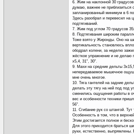
6. Жим на наклонной 30 градусов. 
думаю, важнее не приблизиться с
запланированный минимум в 6 по
Здесь разобрал и перевесил на ц
подтягиваний.
7. Жим под углом 70 градусов 35х9
8. Подтягивания широким паралл
Тоже взято у Жиронды. Оно на ш
вертикальность становлюсь впло
ободрал колени, за неделю зажил
жёсткое упражнение и не делаю 
х5,4, 31", 30".
9. Махи на средние дельты 3х15,5
непередаваемое мышечное ощуще
мне очень многое.
10. Тяга гантелей на задние дель
делать эту тягу на ней под под у
сменились ощущения работы в о
вес и особенности техники пришло
56".
11. Сгибание рук со штангой. Тут
Особенность в том, что в верхне
Этим достигается полное и беск
Для этого приходится браться ши
руки, естественно, выпрямлены.