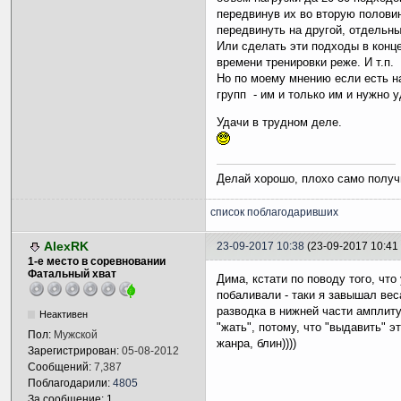
передвинув их во вторую половин
передвинуть на другой, отдельн
Или сделать эти подходы в конце
времени тренировки реже. И т.п.
Но по моему мнению если есть на
групп - им и только им и нужно 
Удачи в трудном деле.
Делай хорошо, плохо само получ
список поблагодаривших
AlexRK
23-09-2017 10:38
(23-09-2017 10:41
1-е место в соревновании
Фатальный хват
Дима, кстати по поводу того, что
побаливали - таки я завышал веса
разводка в нижней части амплиту
Неактивен
"жать", потому, что "выдавить" э
Пол:
Мужской
жанра, блин))))
Зарегистрирован:
05-08-2012
Сообщений:
7,387
Поблагодарили:
4805
За сообщение: 1