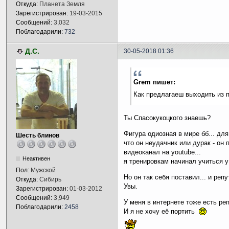
Откуда:
Планета Земля
Зарегистрирован:
19-03-2015
Сообщений:
3,032
Поблагодарили:
732
Д.С.
30-05-2018 01:36
Grem пишет:
Как предлагаеш выходить из 
Ты Спасокукоцкого знаешь?
Фигура одиозная в мире бб... для
Шесть блинов
что он неудачник или дурак - он
видеоканал на youtube...
Неактивен
я тренировкам начинал учиться у 
Пол:
Мужской
Но он так себя поставил... и репу
Откуда:
Сибирь
Увы.
Зарегистрирован:
01-03-2012
Сообщений:
3,949
У меня в интернете тоже есть ре
Поблагодарили:
2458
И я не хочу её портить