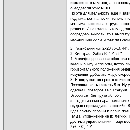
возможностям мышц, а не своем
обладателя этих мышц.
Но эта дляительность ещё и зави
подниматься на носки, тенриуя г
максимальног виса к груди с про
разница. И на голень, чтобы дел
сосредоточенность, то в амплиту
каждый повтор - это уже на гран
2. Разгибания ног 2х28,75х8, 44", 
3. Хип-траст 2х65х10 49", 58".
4. Модифицированная обратная ги
колени внизу и согнуты, потом 
горизонтального положения бёде
искушения добавить жару, скорос
ЗПБ нагружается просто эпическ
Пробовал взять гантель 5 кг. Ну 
сделал 6 повторов за 40 секунд.
Второй сет без груза х8, 55".
5. Подтягивания параллельным х
грудью перекладины в прогибе. В
идёт самым первым в плане полн
Ну да, упражнение не из лёгких.
другими упражнениями, чаще всег
2х6, 48", 40".