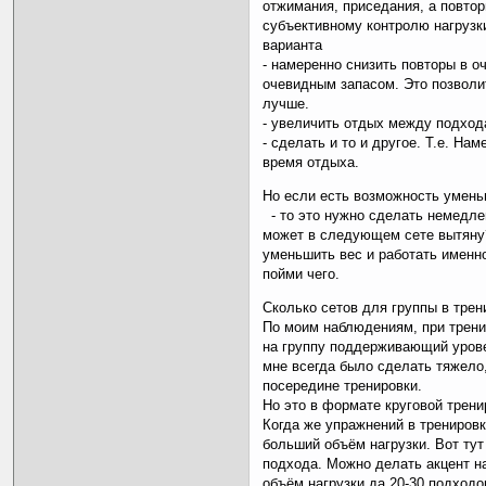
отжимания, приседания, а повто
субъективному контролю нагрузки
варианта
- намеренно снизить повторы в о
очевидным запасом. Это позволи
лучше.
- увеличить отдых между подход
- сделать и то и другое. Т.е. На
время отдыха.
Но если есть возможность умень
- то это нужно сделать немедлен
может в следующем сете вытяну?
уменьшить вес и работать именно
пойми чего.
Сколько сетов для группы в трен
По моим наблюдениям, при тренир
на группу поддерживающий уровен
мне всегда было сделать тяжело
посередине тренировки.
Но это в формате круговой трени
Когда же упражнений в тренировк
больший объём нагрузки. Вот тут
подхода. Можно делать акцент на
объём нагрузки да 20-30 подходо