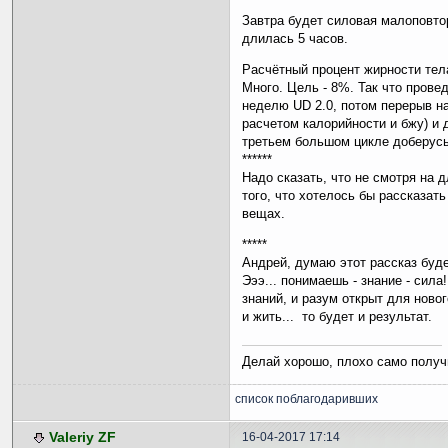
Завтра будет силовая малоповто
длилась 5 часов.
Расчётный процент жирности тела
Много. Цель - 8%. Так что прове
неделю UD 2.0, потом перерыв на
расчетом калорийности и бжу) и 
третьем большом цикле доберус
******
Надо сказать, что не смотря на 
того, что хотелось бы рассказат
вещах.
*****
Андрей, думаю этот рассказ буде
Эээ... понимаешь - знание - сил
знаний, и разум открыт для ново
и жить... то будет и результат.
Делай хорошо, плохо само получ
список поблагодаривших
Valeriy ZF
16-04-2017 17:14