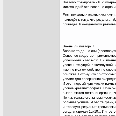
Поэтому тренировка х10 с умере
митохондрий это вовсе не одно и
Есть несколько критически важн
приведёт к тому, что результат 
приведёт. К ожидаемому результ
Важны ли повторы?
Вообще-то да, но они (пресловуты
Основное средство, применяемое
успешными - это мозг. Т.к. име
уровень текущей, сиюминутной на
именно мозгом собственно спортс
поможет. Потому что со стороны
усилие для совершения очередно
И это - первый критически важны
уровне креатинфосфата. Пока он,
выполняются легко, энергично, б
Но как только его запасы иссяка
большее усилие. И это та грань,
интересует результат тренировки,
сегодня сделал 10х10... И что? 