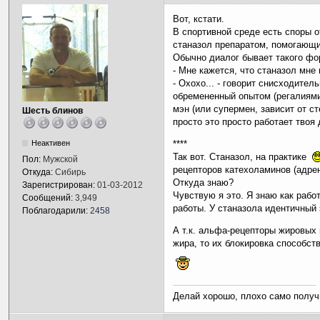
Вот, кстати.
В спортивной среде есть споры о
станазол препаратом, помогающи
Обычно диалог бывает такого фо
- Мне кажется, что станазол мне 
- Охохо... - говорит снисходител
обремененный опытом (регалиями
мэн (или супермен, зависит от ст
Шесть блинов
просто это просто работает твоя 
Неактивен
****
Так вот. Станазол, на практике
Пол:
Мужской
рецепторов катехоламинов (адре
Откуда:
Сибирь
Откуда знаю?
Зарегистрирован:
01-03-2012
Чувствую я это. Я знаю как раб
Сообщений:
3,949
работы. У станазола идентичный
Поблагодарили:
2458
А т.к. альфа-рецепторы жировых 
жира, то их блокировка способст
Делай хорошо, плохо само получ