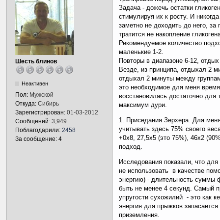
Задача - дожечь остатки гликог
стимулируя их к росту. И никогд
заметно не доходить до него, за
тратится не накопление гликоген
Рекомендуемое количество подхо
маленькие 1-2.
Повторы в диапазоне 6-12, отдых
Шесть блинов
Везде, из принципа, отдыхал 2 м
отдыхал 2 минуты между группам
Неактивен
это необходимое для меня время
Пол:
Мужской
восстановилась достаточно для 
Откуда:
Сибирь
максимум дури.
Зарегистрирован:
01-03-2012
1. Приседания Зерхера. Для мен
Сообщений:
3,949
учитывать здесь 75% своего веса
Поблагодарили:
2458
+0х8, 27,5х5 (это 75%), 46х2 (90
За сообщение: 4
подход.
Исследования показали, что для 
не использовать в качестве помо
энергию) - длительность суммы 
быть не менее 4 секунд. Самый 
упругости сухожилий - это как к
энергия для прыжков запасается 
приземления.