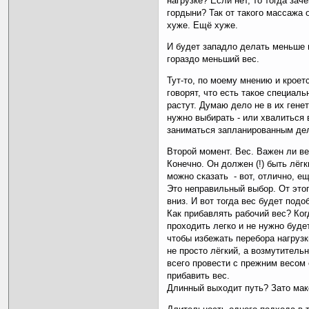
нагрузке? Если нет, то тогда за
гордыни? Так от такого массажа 
хуже. Ещё хуже.
И будет западло делать меньше 
гораздо меньший вес.
Тут-то, по моему мнению и кроетс
говорят, что есть такое специал
растут. Думаю дело не в их генет
нужно выбирать - или хвалиться
заниматься запланированным де
Второй момент. Вес. Важен ли в
Конечно. Он должен (!) быть лёгк
можно сказать - вот, отлично, е
Это неправильный выбор. От это
вниз. И вот тогда вес будет подо
Как прибавлять рабочий вес? Ко
проходить легко и не нужно буде
чтобы избежать перебора нагрузки
не просто лёгкий, а возмутительн
всего провести с прежним весом 
прибавить вес.
Длинный выходит путь? Зато мак