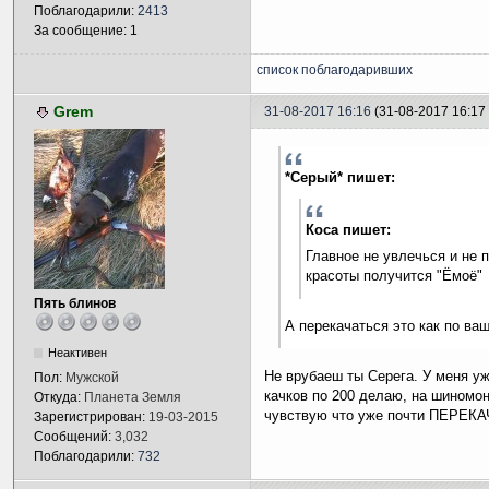
Поблагодарили:
2413
За сообщение: 1
список поблагодаривших
Grem
31-08-2017 16:16
(31-08-2017 16:1
*Серый* пишет:
Коса пишет:
Главное не увлечься и не 
красоты получится "Ёмоё"
Пять блинов
А перекачаться это как по ва
Неактивен
Не врубаеш ты Серега. У меня уж
Пол:
Мужской
качков по 200 делаю, на шиномо
Откуда:
Планета Земля
чувствую что уже почти ПЕРЕ
Зарегистрирован:
19-03-2015
Сообщений:
3,032
Поблагодарили:
732