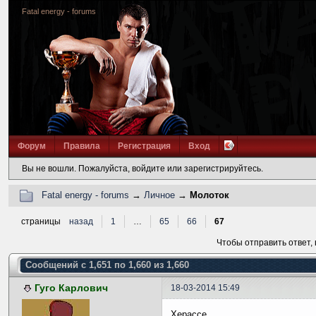
Fatal energy - forums
Форум
Правила
Регистрация
Вход
Вы не вошли.
Пожалуйста, войдите или зарегистрируйтесь.
Fatal energy - forums
→
Личное
→
Молоток
страницы
назад
1
…
65
66
67
Чтобы отправить ответ,
Сообщений с 1,651 по 1,660 из 1,660
Гуго Карлович
18-03-2014 15:49
Херассе...