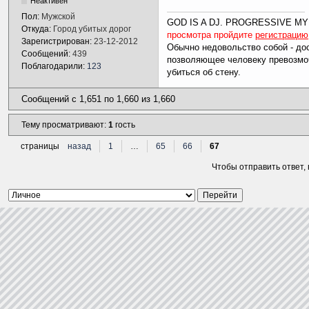
Неактивен
Пол:
Мужской
GOD IS A DJ. PROGRESSIVE MY
Откуда:
Город убитых дорог
просмотра пройдите
регистрацию
Зарегистрирован:
23-12-2012
Обычно недовольство собой - дос
Сообщений:
439
позволяющее человеку превозмоч
Поблагодарили:
123
убиться об стену.
Сообщений с 1,651 по 1,660 из 1,660
Тему просматривают:
1
гость
страницы
назад
1
…
65
66
67
Чтобы отправить ответ,