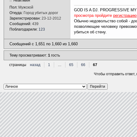
Неактивен
Пол:
Мужской
GOD IS A DJ. PROGRESSIVE MY
Откуда:
Город убитых дорог
просмотра пройдите
регистрацию
Зарегистрирован:
23-12-2012
Обычно недовольство собой - дос
Сообщений:
439
позволяющее человеку превозмоч
Поблагодарили:
123
убиться об стену.
Сообщений с 1,651 по 1,660 из 1,660
Тему просматривают:
1
гость
страницы
назад
1
…
65
66
67
Чтобы отправить ответ,