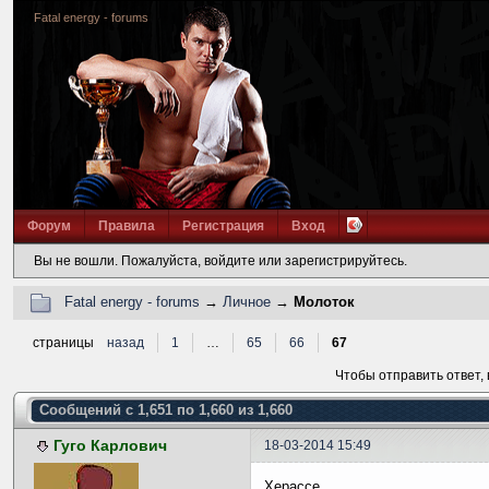
Fatal energy - forums
Форум
Правила
Регистрация
Вход
Вы не вошли.
Пожалуйста, войдите или зарегистрируйтесь.
Fatal energy - forums
→
Личное
→
Молоток
страницы
назад
1
…
65
66
67
Чтобы отправить ответ,
Сообщений с 1,651 по 1,660 из 1,660
Гуго Карлович
18-03-2014 15:49
Херассе...