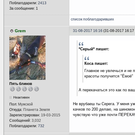
Поблагодарили:
2413
За сообщение: 1
список поблагодаривших
Grem
31-08-2017 16:16
(31-08-2017 16:1
*Серый* пишет:
Коса пишет:
Главное не увлечься и не 
красоты получится "Ёмоё"
Пять блинов
А перекачаться это как по ва
Неактивен
Не врубаеш ты Серега. У меня уж
Пол:
Мужской
качков по 200 делаю, на шиномо
Откуда:
Планета Земля
чувствую что уже почти ПЕРЕ
Зарегистрирован:
19-03-2015
Сообщений:
3,032
Поблагодарили:
732