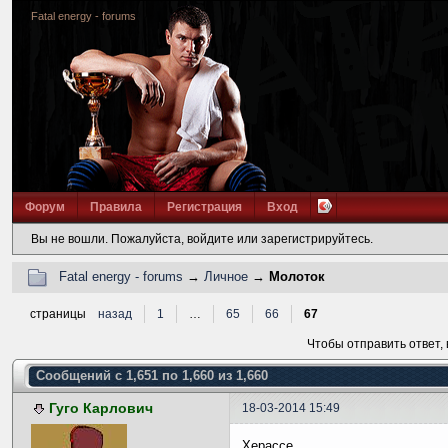
Fatal energy - forums
Форум
Правила
Регистрация
Вход
Вы не вошли.
Пожалуйста, войдите или зарегистрируйтесь.
Fatal energy - forums
→
Личное
→
Молоток
страницы
назад
1
…
65
66
67
Чтобы отправить ответ,
Сообщений с 1,651 по 1,660 из 1,660
Гуго Карлович
18-03-2014 15:49
Херассе...