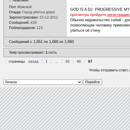
Неактивен
Пол:
Мужской
GOD IS A DJ. PROGRESSIVE MY
Откуда:
Город убитых дорог
просмотра пройдите
регистрацию
Зарегистрирован:
23-12-2012
Обычно недовольство собой - дос
Сообщений:
439
позволяющее человеку превозмоч
Поблагодарили:
123
убиться об стену.
Сообщений с 1,651 по 1,660 из 1,660
Тему просматривают:
1
гость
страницы
назад
1
…
65
66
67
Чтобы отправить ответ,