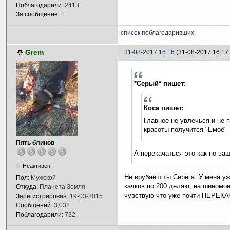
Поблагодарили:
2413
За сообщение: 1
список поблагодаривших
Grem
31-08-2017 16:16
(31-08-2017 16:1
*Серый* пишет:
Коса пишет:
Главное не увлечься и не 
красоты получится "Ёмоё"
Пять блинов
А перекачаться это как по ва
Неактивен
Не врубаеш ты Серега. У меня уж
Пол:
Мужской
качков по 200 делаю, на шиномо
Откуда:
Планета Земля
чувствую что уже почти ПЕРЕ
Зарегистрирован:
19-03-2015
Сообщений:
3,032
Поблагодарили:
732