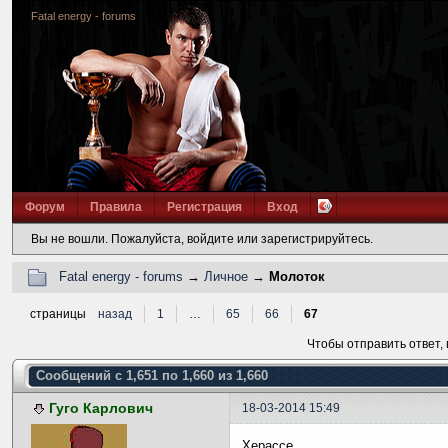
Fatal energy - forums
Форум
Правила
Регистрация
Вход
Вы не вошли.
Пожалуйста, войдите или зарегистрируйтесь.
Fatal energy - forums
→
Личное
→
Молоток
страницы
назад
1
…
65
66
67
Чтобы отправить ответ,
Сообщений с 1,651 по 1,660 из 1,660
Гуго Карлович
18-03-2014 15:49
Херассе...