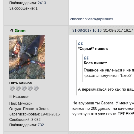
Поблагодарили:
2413
За сообщение: 1
список поблагодаривших
Grem
31-08-2017 16:16
(31-08-2017 16:1
*Серый* пишет:
Коса пишет:
Главное не увлечься и не 
красоты получится "Ёмоё"
Пять блинов
А перекачаться это как по ва
Неактивен
Не врубаеш ты Серега. У меня уж
Пол:
Мужской
качков по 200 делаю, на шиномо
Откуда:
Планета Земля
чувствую что уже почти ПЕРЕ
Зарегистрирован:
19-03-2015
Сообщений:
3,032
Поблагодарили:
732