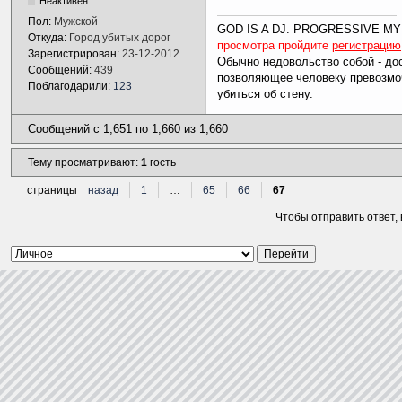
Неактивен
Пол:
Мужской
GOD IS A DJ. PROGRESSIVE MY
Откуда:
Город убитых дорог
просмотра пройдите
регистрацию
Зарегистрирован:
23-12-2012
Обычно недовольство собой - дос
Сообщений:
439
позволяющее человеку превозмоч
Поблагодарили:
123
убиться об стену.
Сообщений с 1,651 по 1,660 из 1,660
Тему просматривают:
1
гость
страницы
назад
1
…
65
66
67
Чтобы отправить ответ,